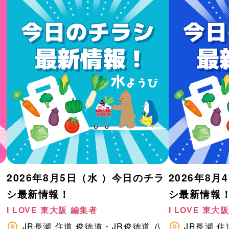
2026年8月5日（水 ）今日のチラ
2026年8
シ最新情報！
シ最新情報
I LOVE 東大阪 編集者
I LOVE 東大
八
JR長瀬
住道
俊徳道・JR俊徳道
八
JR長瀬
住