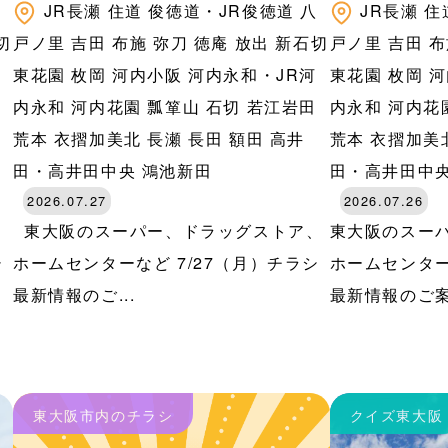
八
JR長瀬
住道
俊徳道・JR俊徳道
八
JR長瀬
住
切
戸ノ里
吉田
布施
弥刀
徳庵
放出
新石切
戸ノ里
吉田
布
河
東花園
枚岡
河内小阪
河内永和・JR河
東花園
枚岡
河
田
内永和
河内花園
瓢箪山
石切
若江岩田
内永和
河内花
荒本
衣摺加美北
長瀬
長田
額田
高井
荒本
衣摺加美
田・高井田中央
鴻池新田
田・高井田中
2026.07.27
2026.07.26
、
東大阪のスーパー、ドラッグストア、
東大阪のスー
シ
ホームセンターなど 7/27（月）チラシ
ホームセンター
最新情報のご...
最新情報のご案内
東大阪市内のチラシ
クイズ東大阪