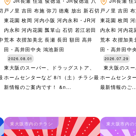
八
JR長瀬
住道
俊徳道・JR俊徳道
八
JR長瀬
住
切
戸ノ里
吉田
布施
弥刀
徳庵
放出
新石切
戸ノ里
吉田
布
河
東花園
枚岡
河内小阪
河内永和・JR河
東花園
枚岡
河
田
内永和
河内花園
瓢箪山
石切
若江岩田
内永和
河内花
中
荒本
衣摺加美北
長瀬
長田
額田
高井
荒本
衣摺加美
田・高井田中央
鴻池新田
田・高井田中
2026.08.01
2026.07.29
東大阪のスーパー、ドラッグストア、
東大阪のスー
最
ホームセンターなど 8/1（土）チラシ最
ホームセンター
新情報のご案内です！ &n...
最新情報のご..
東大阪市内のチラシ
東大阪市内の