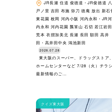
JR長瀬
住道
俊徳道・JR俊徳道
戸ノ里
吉田
布施
弥刀
徳庵
放出
新石
東花園
枚岡
河内小阪
河内永和・JR
内永和
河内花園
瓢箪山
石切
若江岩
荒本
衣摺加美北
長瀬
長田
額田
高井
田・高井田中央
鴻池新田
2026.07.28
東大阪のスーパー、ドラッグストア
ホームセンターなど 7/28（火）チラ
最新情報のご...
クイズ東大阪