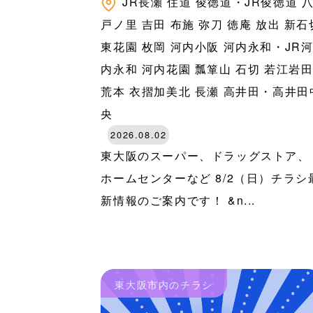
JR長瀬
住道
俊徳道・JR俊徳道
戸ノ里
吉田
布施
弥刀
徳庵
放出
新石
東花園
枚岡
河内小阪
河内永和・JR
内永和
河内花園
瓢箪山
石切
若江岩
荒本
衣摺加美北
長瀬
高井田・高井田
央
2026.08.02
東大阪のスーパー、ドラッグストア、
ホームセンターなど 8/2（日）チラシ
新情報のご案内です！ &n...
東大阪市内のチラシ