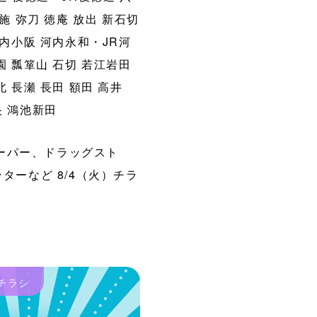
施
弥刀
徳庵
放出
新石切
内小阪
河内永和・JR河
園
瓢箪山
石切
若江岩田
北
長瀬
長田
額田
高井
央
鴻池新田
パー、ドラッグスト
ターなど 8/4（火）チラ
チラシ