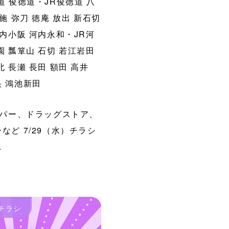
道
俊徳道・JR俊徳道
八
施
弥刀
徳庵
放出
新石切
内小阪
河内永和・JR河
園
瓢箪山
石切
若江岩田
北
長瀬
長田
額田
高井
央
鴻池新田
パー、ドラッグストア、
など 7/29（水）チラシ
.
チラシ