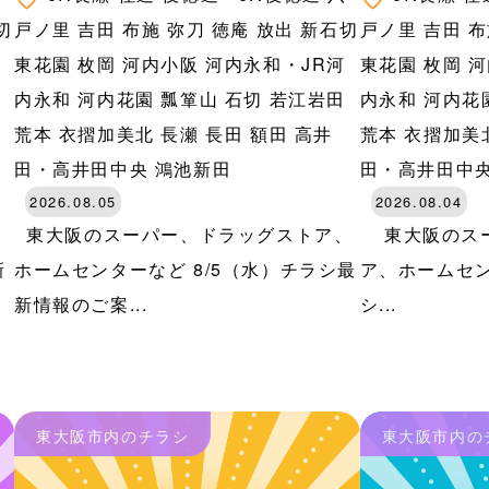
切
戸ノ里
吉田
布施
弥刀
徳庵
放出
新石切
戸ノ里
吉田
布
河
東花園
枚岡
河内小阪
河内永和・JR河
東花園
枚岡
河
田
内永和
河内花園
瓢箪山
石切
若江岩田
内永和
河内花
荒本
衣摺加美北
長瀬
長田
額田
高井
荒本
衣摺加美
田・高井田中央
鴻池新田
田・高井田中
2026.08.05
2026.08.04
、
東大阪のスーパー、ドラッグストア、
東大阪のスー
新
ホームセンターなど 8/5（水）チラシ最
ア、ホームセン
新情報のご案...
シ...
東大阪市内のチラシ
東大阪市内の