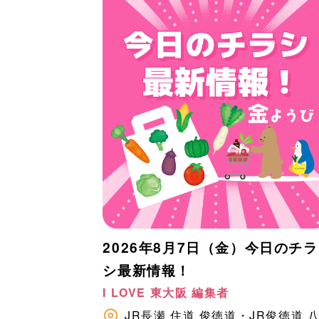
2026年8月7日（金）今日のチラ
シ最新情報！
I LOVE 東大阪 編集者
JR長瀬
住道
俊徳道・JR俊徳道