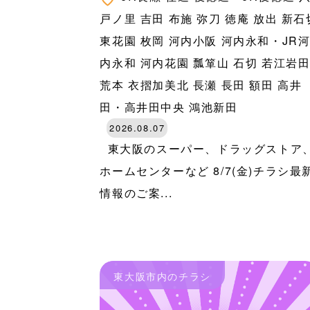
戸ノ里
吉田
布施
弥刀
徳庵
放出
新石
東花園
枚岡
河内小阪
河内永和・JR
内永和
河内花園
瓢箪山
石切
若江岩
荒本
衣摺加美北
長瀬
長田
額田
高井
田・高井田中央
鴻池新田
2026.08.07
東大阪のスーパー、ドラッグストア
ホームセンターなど 8/7(金)チラシ最
情報のご案...
東大阪市内のチラシ