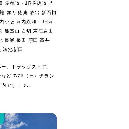
道
俊徳道・JR俊徳道
八
施
弥刀
徳庵
放出
新石切
内小阪
河内永和・JR河
園
瓢箪山
石切
若江岩田
北
長瀬
長田
額田
高井
央
鴻池新田
パー、ドラッグストア、
など 7/26（日）チラシ
です！ &...