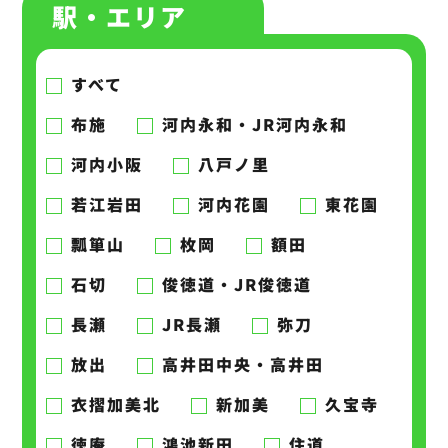
駅・エリア
すべて
布施
河内永和・JR河内永和
河内小阪
八戸ノ里
若江岩田
河内花園
東花園
瓢箪山
枚岡
額田
石切
俊徳道・JR俊徳道
長瀬
JR長瀬
弥刀
放出
高井田中央・高井田
衣摺加美北
新加美
久宝寺
徳庵
鴻池新田
住道