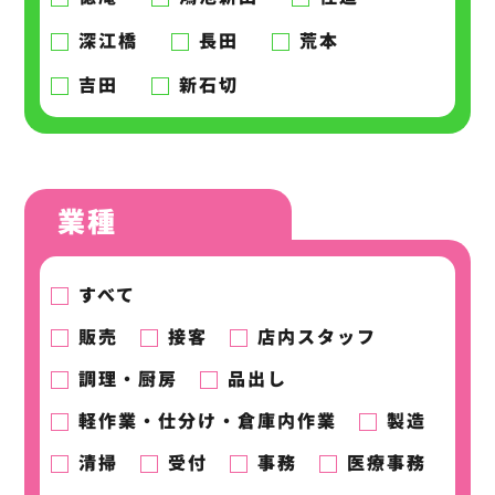
深江橋
長田
荒本
吉田
新石切
業種
すべて
販売
接客
店内スタッフ
調理・厨房
品出し
軽作業・仕分け・倉庫内作業
製造
清掃
受付
事務
医療事務