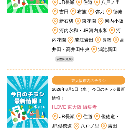
JR長瀬
住道
八戸ノ里
吉田
布施
弥刀
徳庵
新石切
東花園
河内小阪
河内永和・JR河内永和
河
内花園
若江岩田
長瀬
高
井田・高井田中央
鴻池新田
2026.08.06
東大阪市内のチラシ
2026年8月5日（水 ）今日のチラシ最新
情報！
I LOVE 東大阪 編集者
JR長瀬
住道
俊徳道・
JR俊徳道
八戸ノ里
吉田