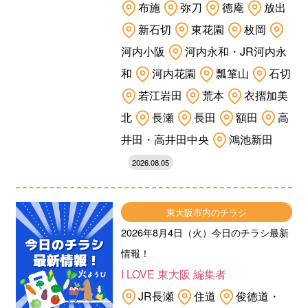
布施
弥刀
徳庵
放出
新石切
東花園
枚岡
河内小阪
河内永和・JR河内永
和
河内花園
瓢箪山
石切
若江岩田
荒本
衣摺加美
北
長瀬
長田
額田
高
井田・高井田中央
鴻池新田
2026.08.05
東大阪市内のチラシ
2026年8月4日（火）今日のチラシ最新
情報！
I LOVE 東大阪 編集者
JR長瀬
住道
俊徳道・