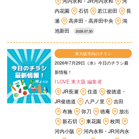
河内永和・JR河内永和
河
内花園
石切
若江岩田
長
瀬
高井田・高井田中央
鴻
池新田
2026.07.30
東大阪市内のチラシ
2026年7月29日（水）今日のチラシ最
新情報！
I LOVE 東大阪 編集者
JR長瀬
住道
俊徳道・
JR俊徳道
八戸ノ里
吉田
布施
弥刀
徳庵
放出
新石切
東花園
枚岡
河内小阪
河内永和・JR河内永