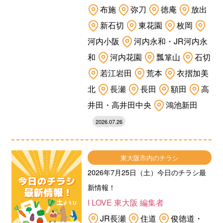
布施
弥刀
徳庵
放出
新石切
東花園
枚岡
河内小阪
河内永和・JR河内永
和
河内花園
瓢箪山
石切
若江岩田
荒本
衣摺加美
北
長瀬
長田
額田
高
井田・高井田中央
鴻池新田
2026.07.26
東大阪市内のチラシ
2026年7月25日（土）今日のチラシ最
新情報！
I LOVE 東大阪 編集者
JR長瀬
住道
俊徳道・