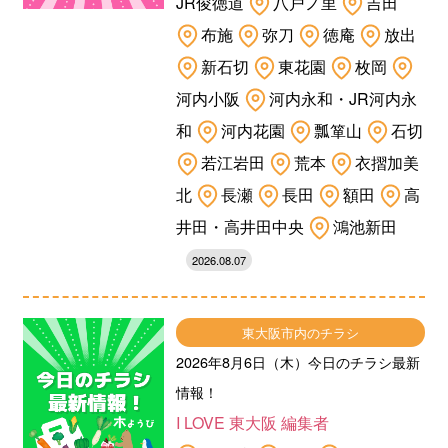
JR俊徳道
八戸ノ里
吉田
布施
弥刀
徳庵
放出
新石切
東花園
枚岡
河内小阪
河内永和・JR河内永
和
河内花園
瓢箪山
石切
若江岩田
荒本
衣摺加美
北
長瀬
長田
額田
高
井田・高井田中央
鴻池新田
2026.08.07
東大阪市内のチラシ
2026年8月6日（木）今日のチラシ最新
情報！
I LOVE 東大阪 編集者