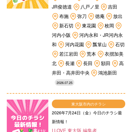
JR俊徳道
八戸ノ里
吉田
布施
弥刀
徳庵
放出
新石切
東花園
枚岡
河内小阪
河内永和・JR河内永
和
河内花園
瓢箪山
石切
若江岩田
荒本
衣摺加美
北
長瀬
長田
額田
高
井田・高井田中央
鴻池新田
2026.07.25
東大阪市内のチラシ
2026年7月24日（金）今日のチラシ最
新情報！
I LOVE 東大阪 編集者