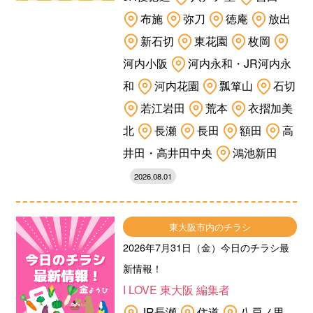
布施
弥刀
徳庵
放出
新石切
東花園
枚岡
河内小阪
河内永和・JR河内永
和
河内花園
瓢箪山
石切
若江岩田
荒本
衣摺加美
北
長瀬
長田
額田
高
井田・高井田中央
鴻池新田
2026.08.01
東大阪市内のチラシ
2026年7月31日（金）今日のチラシ最
新情報！
I LOVE 東大阪 編集者
JR長瀬
住道
八戸ノ里