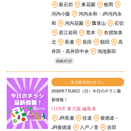
新石切
東花園
枚岡
河内小阪
河内永和・JR河内永
和
河内花園
瓢箪山
石切
若江岩田
荒本
衣摺加美
北
長瀬
長田
額田
高
井田・高井田中央
鴻池新田
2026.07.27
東大阪市内のチラシ
2026年7月26日（日）今日のチラシ最
新情報！
I LOVE 東大阪 編集者
JR長瀬
住道
俊徳道・
JR俊徳道
八戸ノ里
吉田