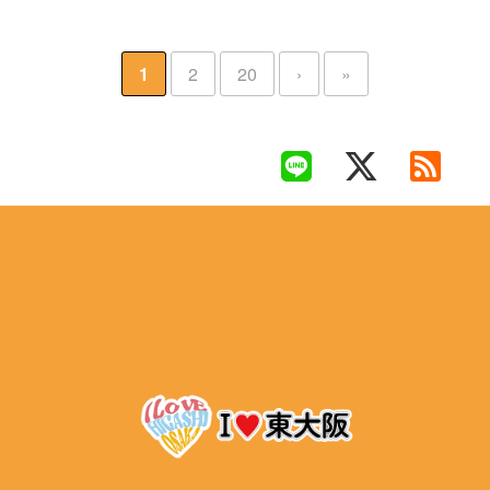
1
2
20
›
»