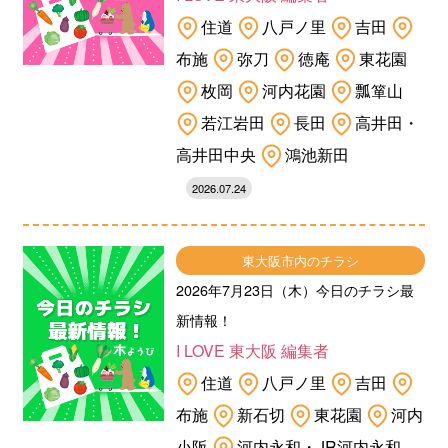
住道
八戸ノ里
吉田
布施
弥刀
徳庵
東花園
枚岡
河内花園
瓢箪山
若江岩田
長田
高井田・
高井田中央
鴻池新田
2026.07.24
東大阪市内のチラシ
2026年7月23日（木）今日のチラシ最
新情報！
I LOVE 東大阪 編集者
住道
八戸ノ里
吉田
布施
新石切
東花園
河内
小阪
河内永和・JR河内永和