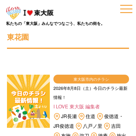
私たちの「東大阪」みんなでつなごう、私たちの街を。
東花園
東大阪市内のチラシ
2026年8月8日（土）今日のチラシ最新
情報！
I LOVE 東大阪 編集者
JR長瀬
住道
俊徳道・
JR俊徳道
八戸ノ里
吉田
布施
弥刀
徳庵
放出