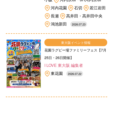
河内花園
石切
若江岩田
長瀬
高井田・高井田中央
鴻池新田
2026.07.23
東大阪イベント情報
花園ラグビー場ファミリーフェス【7月
25日・26日開催】
I LOVE 東大阪 編集者
東花園
2026.07.22