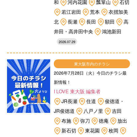
和
河内花園
瓢箪山
石切
若江岩田
荒本
衣摺加美
北
長瀬
長田
額田
高
井田・高井田中央
鴻池新田
2026.07.29
東大阪市内のチラシ
2026年7月28日（火）今日のチラシ最
新情報！
I LOVE 東大阪 編集者
JR長瀬
住道
俊徳道・
JR俊徳道
八戸ノ里
吉田
布施
弥刀
徳庵
放出
新石切
東花園
枚岡