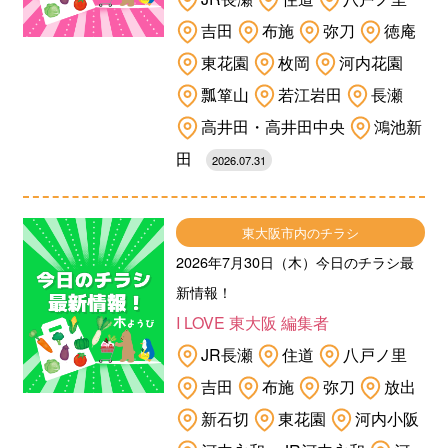
吉田
布施
弥刀
徳庵
東花園
枚岡
河内花園
瓢箪山
若江岩田
長瀬
高井田・高井田中央
鴻池新
田
2026.07.31
東大阪市内のチラシ
2026年7月30日（木）今日のチラシ最
新情報！
I LOVE 東大阪 編集者
JR長瀬
住道
八戸ノ里
吉田
布施
弥刀
放出
新石切
東花園
河内小阪