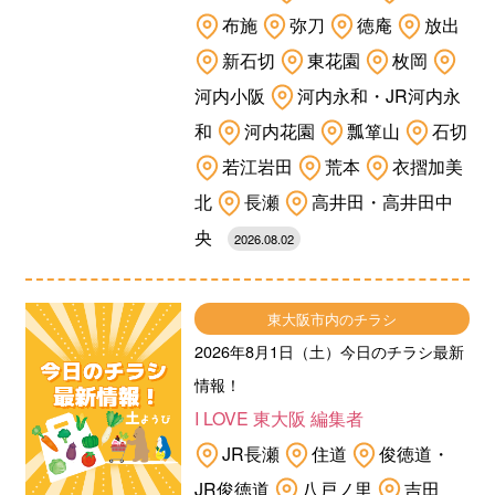
布施
弥刀
徳庵
放出
新石切
東花園
枚岡
河内小阪
河内永和・JR河内永
和
河内花園
瓢箪山
石切
若江岩田
荒本
衣摺加美
北
長瀬
高井田・高井田中
央
2026.08.02
東大阪市内のチラシ
2026年8月1日（土）今日のチラシ最新
情報！
I LOVE 東大阪 編集者
JR長瀬
住道
俊徳道・
JR俊徳道
八戸ノ里
吉田