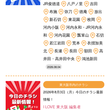
JR俊徳道
八戸ノ里
吉田
布施
弥刀
徳庵
放出
新石切
東花園
枚岡
河内小阪
河内永和・JR河内永
和
河内花園
瓢箪山
石切
若江岩田
荒本
衣摺加美
北
長瀬
長田
額田
高
井田・高井田中央
鴻池新田
2026.08.04
東大阪市内のチラシ
2026年8月3日（月）今日のチラシ最新
情報！
I LOVE 東大阪 編集者