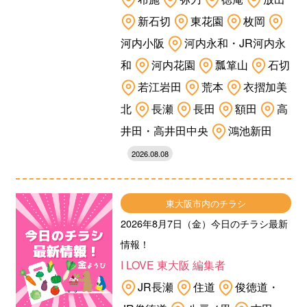
新石切
東花園
枚岡
河内小阪
河内永和・JR河内永
和
河内花園
瓢箪山
石切
若江岩田
荒本
衣摺加美
北
長瀬
長田
額田
高
井田・高井田中央
鴻池新田
2026.08.08
東大阪市内のチラシ
2026年8月7日（金）今日のチラシ最新
情報！
I LOVE 東大阪 編集者
JR長瀬
住道
俊徳道・