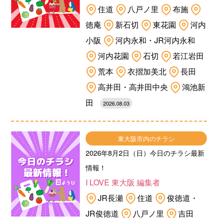
住道
八戸ノ里
布施
徳庵
新石切
東花園
河内
小阪
河内永和・JR河内永和
河内花園
石切
若江岩田
荒本
衣摺加美北
長田
高井田・高井田中央
鴻池新
田
2026.08.03
東大阪市内のチラシ
2026年8月2日（日）今日のチラシ最新
情報！
I LOVE 東大阪 編集者
JR長瀬
住道
俊徳道・
JR俊徳道
八戸ノ里
吉田