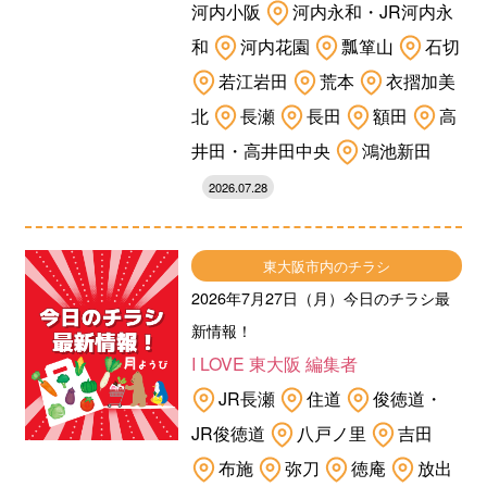
河内小阪
河内永和・JR河内永
和
河内花園
瓢箪山
石切
若江岩田
荒本
衣摺加美
北
長瀬
長田
額田
高
井田・高井田中央
鴻池新田
2026.07.28
東大阪市内のチラシ
2026年7月27日（月）今日のチラシ最
新情報！
I LOVE 東大阪 編集者
JR長瀬
住道
俊徳道・
JR俊徳道
八戸ノ里
吉田
布施
弥刀
徳庵
放出