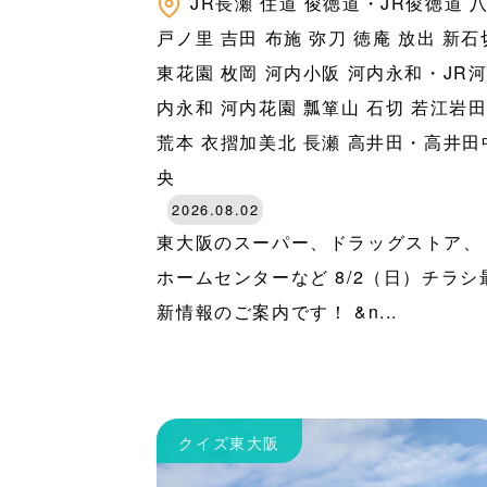
JR長瀬
住道
俊徳道・JR俊徳道
戸ノ里
吉田
布施
弥刀
徳庵
放出
新石
東花園
枚岡
河内小阪
河内永和・JR
内永和
河内花園
瓢箪山
石切
若江岩
荒本
衣摺加美北
長瀬
高井田・高井田
央
2026.08.02
東大阪のスーパー、ドラッグストア、
ホームセンターなど 8/2（日）チラシ
新情報のご案内です！ &n...
クイズ東大阪