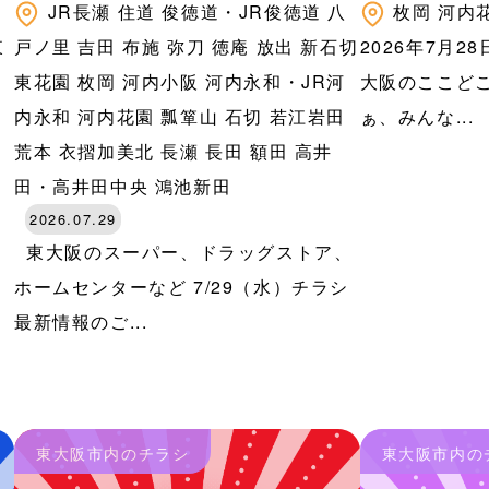
JR長瀬
住道
俊徳道・JR俊徳道
八
枚岡
河内
東
戸ノ里
吉田
布施
弥刀
徳庵
放出
新石切
2026年7月2
東花園
枚岡
河内小阪
河内永和・JR河
大阪のここどこ
内永和
河内花園
瓢箪山
石切
若江岩田
ぁ、みんな...
荒本
衣摺加美北
長瀬
長田
額田
高井
田・高井田中央
鴻池新田
2026.07.29
東大阪のスーパー、ドラッグストア、
ホームセンターなど 7/29（水）チラシ
最新情報のご...
東大阪市内のチラシ
東大阪市内の