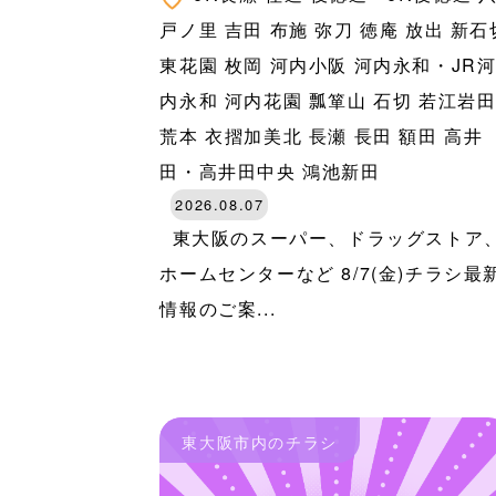
戸ノ里
吉田
布施
弥刀
徳庵
放出
新石
東花園
枚岡
河内小阪
河内永和・JR
内永和
河内花園
瓢箪山
石切
若江岩
荒本
衣摺加美北
長瀬
長田
額田
高井
田・高井田中央
鴻池新田
2026.08.07
東大阪のスーパー、ドラッグストア
ホームセンターなど 8/7(金)チラシ最
情報のご案...
東大阪市内のチラシ