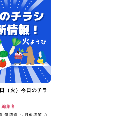
月4日（火）今日のチラ
！
阪 編集者
道
俊徳道・JR俊徳道
八