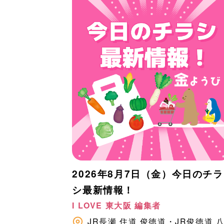
2026年8月7日（金）今日のチラ
シ最新情報！
I LOVE 東大阪 編集者
JR長瀬
住道
俊徳道・JR俊徳道