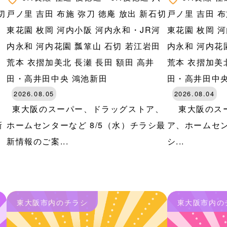
切
戸ノ里
吉田
布施
弥刀
徳庵
放出
新石切
戸ノ里
吉田
布
河
東花園
枚岡
河内小阪
河内永和・JR河
東花園
枚岡
河
田
内永和
河内花園
瓢箪山
石切
若江岩田
内永和
河内花
荒本
衣摺加美北
長瀬
長田
額田
高井
荒本
衣摺加美
田・高井田中央
鴻池新田
田・高井田中
2026.08.05
2026.08.04
、
東大阪のスーパー、ドラッグストア、
東大阪のスー
新
ホームセンターなど 8/5（水）チラシ最
ア、ホームセン
新情報のご案...
シ...
東大阪市内のチラシ
東大阪市内の