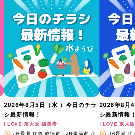
2026年8月5日（水 ）今日のチラ
2026年8
シ最新情報！
シ最新情報
I LOVE 東大阪 編集者
I LOVE 東大
八
JR長瀬
住道
俊徳道・JR俊徳道
八
JR長瀬
住