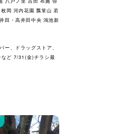
道
八戸ノ里
吉田
布施
弥
枚岡
河内花園
瓢箪山
若
井田・高井田中央
鴻池新
パー、ドラッグストア、
ど 7/31(金)チラシ最