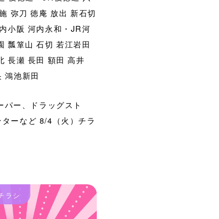
施
弥刀
徳庵
放出
新石切
内小阪
河内永和・JR河
園
瓢箪山
石切
若江岩田
北
長瀬
長田
額田
高井
央
鴻池新田
パー、ドラッグスト
ターなど 8/4（火）チラ
チラシ