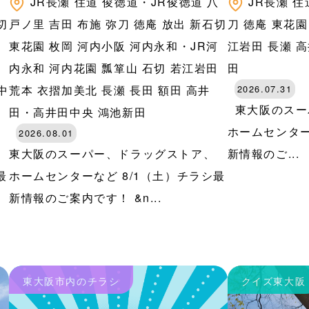
八
JR長瀬
住道
俊徳道・JR俊徳道
八
JR長瀬
住
切
戸ノ里
吉田
布施
弥刀
徳庵
放出
新石切
刀
徳庵
東花園
河
東花園
枚岡
河内小阪
河内永和・JR河
江岩田
長瀬
高
田
内永和
河内花園
瓢箪山
石切
若江岩田
田
中
荒本
衣摺加美北
長瀬
長田
額田
高井
2026.07.31
東大阪のスー
田・高井田中央
鴻池新田
ホームセンターな
2026.08.01
東大阪のスーパー、ドラッグストア、
新情報のご...
最
ホームセンターなど 8/1（土）チラシ最
新情報のご案内です！ &n...
東大阪市内のチラシ
クイズ東大阪