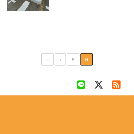
«
‹
5
6