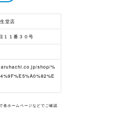
瓜生堂店
目１１番３０号
maruhachi.co.jp/shop/%
94%9F%E5%A0%82%E
で各ホームページなどでご確認