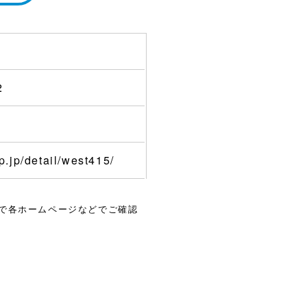
2
rp.jp/detail/west415/
で各ホームページなどでご確認