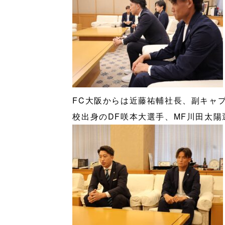
FC大阪からは近藤祐輔社長、副キャ
校出身のDF咲本大選手、MF川田太