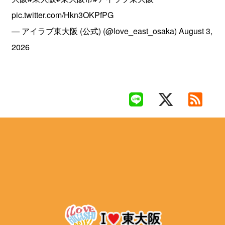
pic.twitter.com/Hkn3OKPfPG
— アイラブ東大阪 (公式) (@love_east_osaka)
August 3,
2026