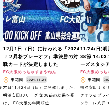
12月1日（日）に行われる『2024
11/24(日
運
Ｊ２昇格プレーオフ』準決勝の対
38節 14:
戦カードが決定しました
ーズスタジ
FC大阪めっちゃすきやねん
FC大阪めっち
東花園
東花園
2024.11.24
20
キ
本日11月24日（日）に開催しました、
明治安田Ｊ３リー
明治安田J3リーグ 第38節の結果を受
クオフ＠プラ
け、 FC大阪の年間順位...
ンラーレ八戸 1-