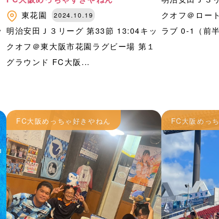
東花園
クオフ＠ロー
2024.10.19
ッ
明治安田Ｊ３リーグ 第33節 13:04キッ
ラブ 0-1（前半 
テ
クオフ＠東大阪市花園ラグビー場 第１
グラウンド FC大阪...
FC大阪めっちゃ好きやねん
FC大阪めっ