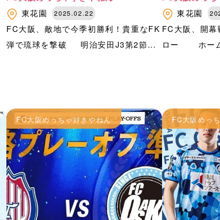
東花園
東花園
2025.02.22
20
ド
FC大阪、敵地で今季初勝利！貴重なFK
FC大阪、開
弾で琉球を撃破 明治安田J3第2節...
ロー ホーム・
FC大阪めっちゃ好きやねん
FC大阪めっ