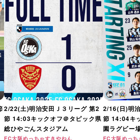
節
2/22(土)明治安田Ｊ３リーグ 第2
2/16(日)
野
節 14:03キックオフ＠タピック県
節 14:0
総ひやごんスタジアム
園ラグビー場
FC大阪めっちゃすきやねん
FC大阪めっち