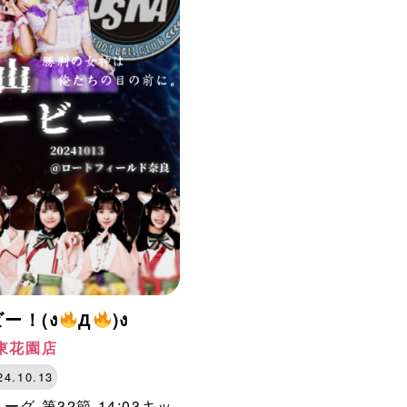
ー！(ง
Д
)ง
東花園店
24.10.13
グ 第32節 14:03キッ