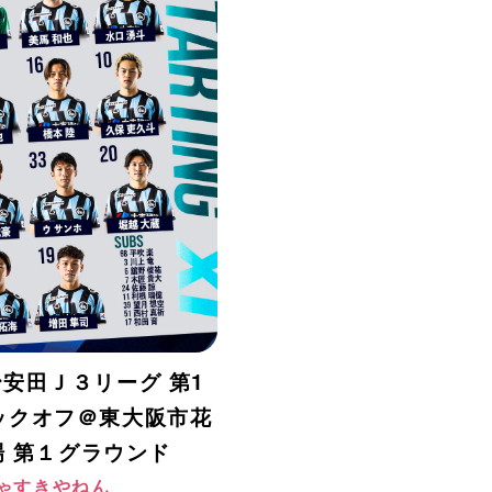
明治安田Ｊ３リーグ 第1
4キックオフ＠東大阪市花
 第１グラウンド
ゃすきやねん