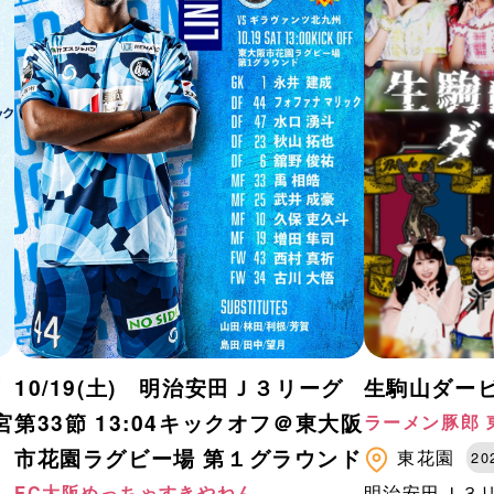
第
10/19(土) 明治安田Ｊ３リーグ
生駒山ダービ
宮
第33節 13:04キックオフ＠東大阪
ラーメン豚郎 
市花園ラグビー場 第１グラウンド
東花園
20
FC大阪めっちゃすきやねん
明治安田Ｊ３リー