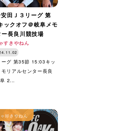
明治安田Ｊ３リーグ 第
03キックオフ＠岐阜メモ
ター長良川競技場
ゃすきやねん
24.11.02
グ 第35節 15:03キッ
メモリアルセンター長良
 2...
ちゃ好きやねん