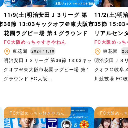
第
11/9(土)明治安田Ｊ３リーグ 第
11/2(土)
市
36節 13:03キックオフ＠東大阪市
35節 15:
花園ラグビー場 第１グラウンド
リアルセン
FC大阪めっちゃすきやねん
FC大阪めっち
東花園
東花園
2024.11.10
20
ッ
明治安田Ｊ３リーグ 第36節 13:03キッ
明治安田Ｊ３リー
１
クオフ＠東大阪市花園ラグビー場 第１
クオフ＠岐阜
グラウンド FC大阪...
川競技場 FC岐阜
FC大阪めっちゃ好きやねん
FC大阪めっ