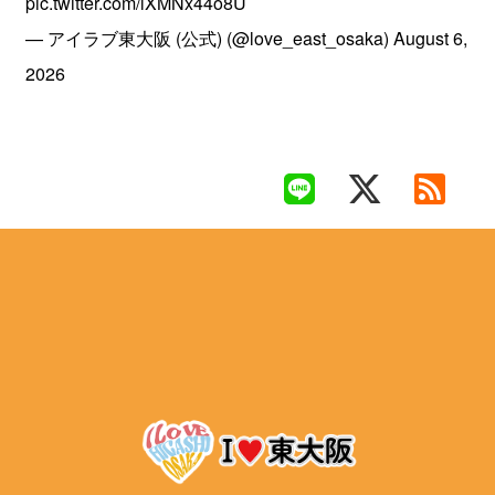
pic.twitter.com/lXMNx44o8U
— アイラブ東大阪 (公式) (@love_east_osaka)
August 6,
2026