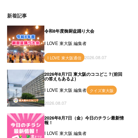
新着記事
令和8年度御厨盆踊り大会
I LOVE 東大阪 編集者
2026.08.07
I LOVE 東大阪通信
2026年8月7日 東大阪のココどこ？(前回
の答えもあるよ)
I LOVE 東大阪 編集者
クイズ東大阪
2026.08.07
2026年8月7日（金）今日のチラシ最新情
報！
I LOVE 東大阪 編集者