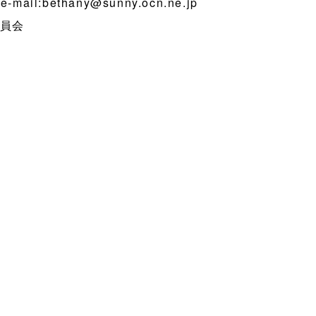
ail:bethany@sunny.ocn.ne.jp
員会