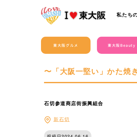
私たち
東大阪グルメ
東大阪Beauty
〜「大阪一堅い」かた焼き
石切参道商店街振興組合
新石切
投稿日2024.06.16