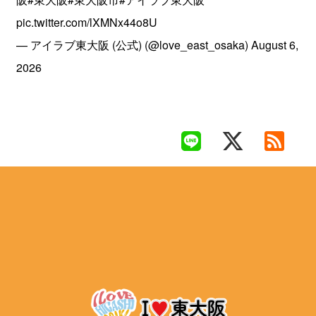
pic.twitter.com/lXMNx44o8U
— アイラブ東大阪 (公式) (@love_east_osaka)
August 6,
2026