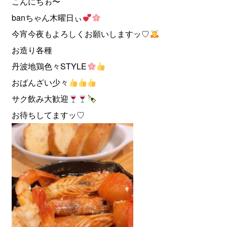
こんにちゎ〜
banちゃん木曜日ぃ
今宵今夜もよろしくお願いしますッ♡
お造り各種
丹波地鶏色々STYLE
おばんざい少々
サク飲み大歓迎
お待ちしてますッ♡