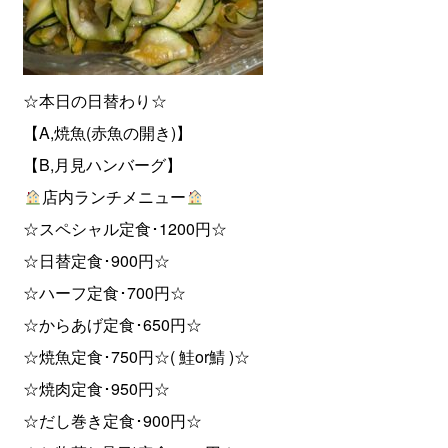
☆本日の日替わり☆
【A,焼魚(赤魚の開き)】
【B,月見ハンバーグ】
店内ランチメニュー
☆スペシャル定食･1200円☆
☆日替定食･900円☆
☆ハーフ定食･700円☆
☆からあげ定食･650円☆
☆焼魚定食･750円☆( 鮭or鯖 )☆
☆焼肉定食･950円☆
☆だし巻き定食･900円☆