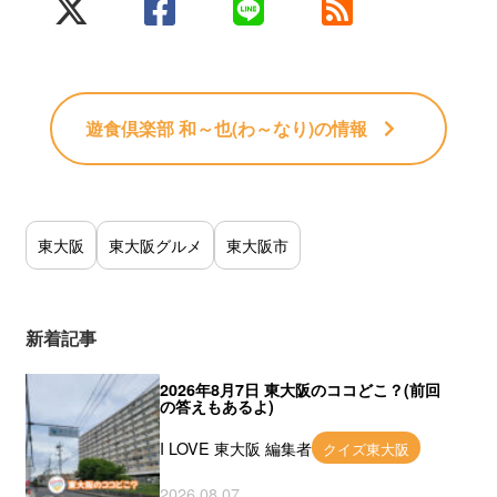
遊食倶楽部 和～也(わ～なり)
の情報
東大阪
東大阪グルメ
東大阪市
新着記事
2026年8月7日 東大阪のココどこ？(前回
の答えもあるよ)
I LOVE 東大阪 編集者
クイズ東大阪
2026.08.07