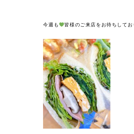
⁡
⁡
今週も