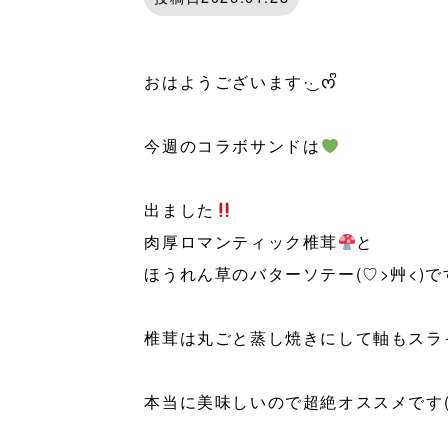
おはようございます·͜· ᰔᩚ
⁡
今週のコラボサンドは
⁡
出ました
肉厚ロマンティック椎茸
と
ほうれん草のバターソテー(♡>艸<)で
⁡
椎茸は丸ごと蒸し焼きにして軸もスラ
⁡
⁡