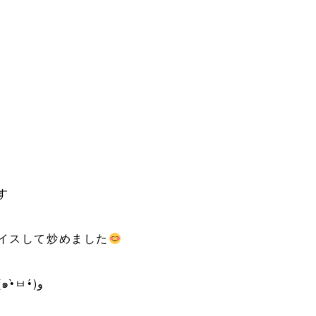
す
イスして炒めました
本当に美味しいので超絶オススメです(๑•̀ㅂ•́)و