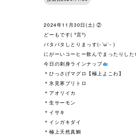
2024年11月30日(土) ②
どーもです( º言º)
バタバタしとりまっす(›´ω`‹ )
にがーいコーヒー飲んでまったりしたい
今日の刺身ラインナップ
＊ひっさげマグロ【極上よこわ】
＊氷見寒ブリトロ
＊アオリイカ
＊生サーモン
＊イサキ
＊イシガキダイ
＊極上天然真鯛