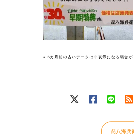
※ 6カ月前の古いデータは非表示になる場合
㐂八海兵