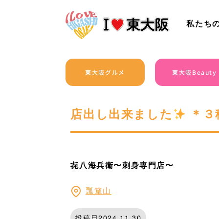
私たち
東大阪グルメ
東大阪Beauty
店出し出来ました
＊３
㐂八海兵衛〜刺身専門店〜
瓢箪山
投稿日2024.11.30