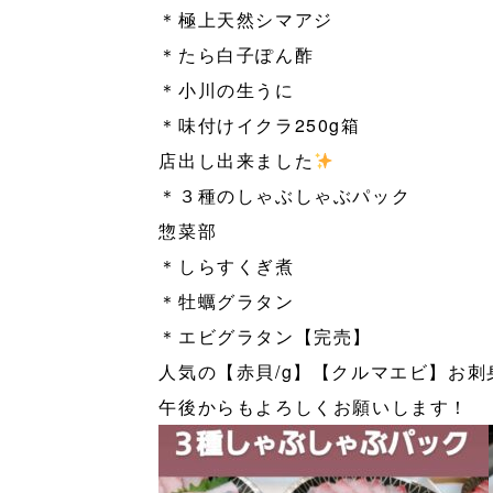
＊極上天然シマアジ
＊たら白子ぽん酢
＊小川の生うに
＊味付けイクラ250g箱
店出し出来ました
＊３種のしゃぶしゃぶパック
惣菜部
＊しらすくぎ煮
＊牡蠣グラタン
＊エビグラタン【完売】
人気の【赤貝/g】【クルマエビ】お刺身承
午後からもよろしくお願いします！