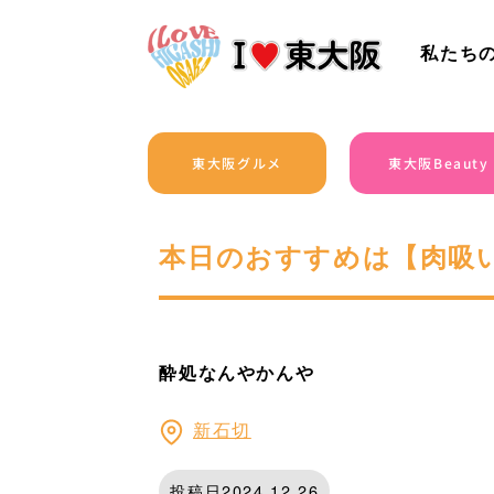
私たち
東大阪グルメ
東大阪Beauty
本日のおすすめは【肉吸
酔処なんやかんや
新石切
投稿日2024.12.26