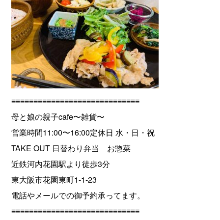
≡≡≡≡≡≡≡≡≡≡≡≡≡≡≡≡≡≡≡≡≡≡≡≡≡≡≡≡≡
母と娘の親子cafe〜雑貨〜
営業時間11:00〜16:00定休日 水・日・祝
TAKE OUT 日替わり弁当 お惣菜
近鉄河内花園駅より徒歩3分
東大阪市花園東町1-1-23
電話やメールでの御予約承ってます。
≡≡≡≡≡≡≡≡≡≡≡≡≡≡≡≡≡≡≡≡≡≡≡≡≡≡≡≡≡