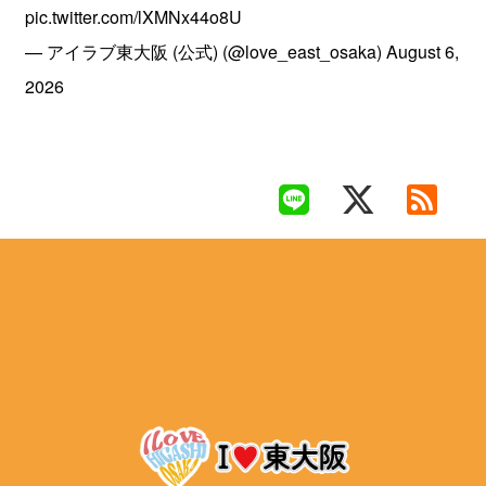
pic.twitter.com/lXMNx44o8U
— アイラブ東大阪 (公式) (@love_east_osaka)
August 6,
2026