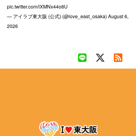
pic.twitter.com/lXMNx44o8U
— アイラブ東大阪 (公式) (@love_east_osaka)
August 6,
2026