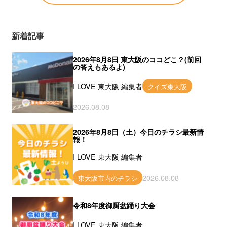
新着記事
2026年8月8日 東大阪のココどこ？(前回
の答えもあるよ)
I LOVE 東大阪 編集者
クイズ東大阪
2026.08.08
2026年8月8日（土）今日のチラシ最新情
報！
I LOVE 東大阪 編集者
2026.08.08
東大阪市内のチラシ
令和8年度御厨盆踊り大会
I LOVE 東大阪 編集者