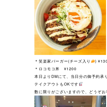
＊笑楽家バーガー(チーズ入り
) ¥13
＊ロコモコ丼 ¥1200
本日よりDMにて、当日分の御予約承
テイクアウトもOKです
数に限りがございますので、どうぞお