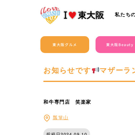
私たち
東大阪グルメ
東大阪Beauty
お知らせです
マザーラ
和牛専門店 笑楽家
瓢箪山
投稿日2024.09.10