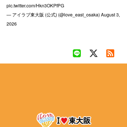
pic.twitter.com/Hkn3OKPfPG
— アイラブ東大阪 (公式) (@love_east_osaka)
August 3,
2026