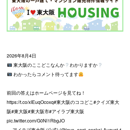
2026年8月4日
東大阪のここどこなんか
わかりますか
わかったらコメント待ってます
前回の答えはホームページを見てね！
https://t.co/xIEuqOcoxq
#東大阪のココどこ
#クイズ東大
阪
#東大阪
#東大阪市
#アイラブ東大阪
pic.twitter.com/G0Nl1RbgJO
— アイラブ東大阪 (公式) (@love_east_osaka)
August 4,