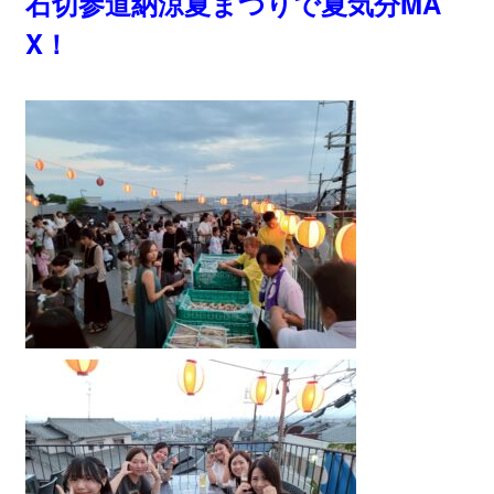
石切参道納涼夏まつりで夏気分MA
X！