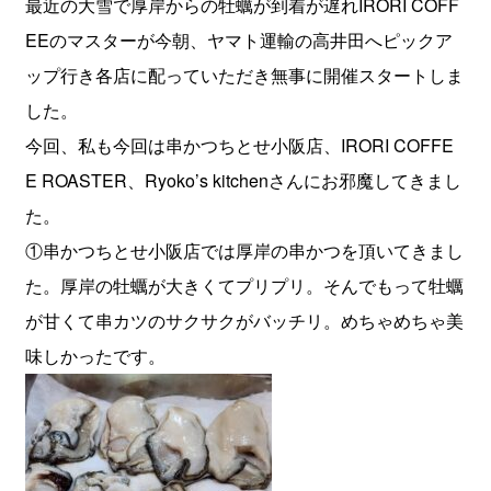
最近の大雪で厚岸からの牡蠣が到着が遅れIRORI COFF
EEのマスターが今朝、ヤマト運輸の高井田へピックア
ップ行き各店に配っていただき無事に開催スタートしま
した。
今回、私も今回は串かつちとせ小阪店、IRORI COFFE
E ROASTER、Ryoko’s kitchenさんにお邪魔してきまし
た。
①串かつちとせ小阪店では厚岸の串かつを頂いてきまし
た。厚岸の牡蠣が大きくてプリプリ。そんでもって牡蠣
が甘くて串カツのサクサクがバッチリ。めちゃめちゃ美
味しかったです。