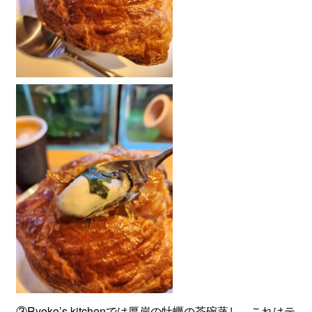
③Ryoko’s kitchenでは厚岸の牡蠣の茶碗蒸し。これはテ