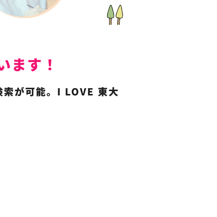
ています！
可能。I LOVE 東大