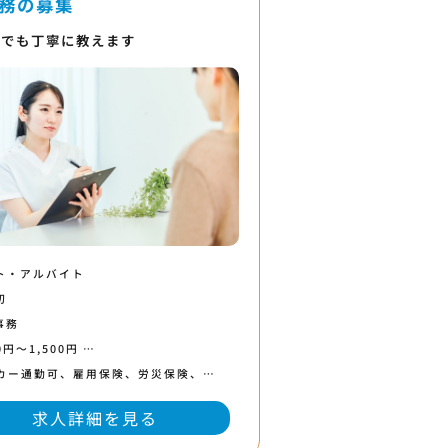
務の募集
者でも丁寧に教えます
ト・アルバイト
切
事務
0円〜1,500円 …
カー通勤可、雇用保険、労災保険、…
求人詳細を見る