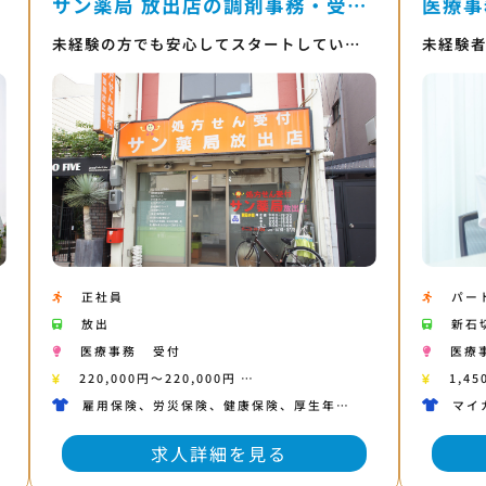
サン薬局 放出店の調剤事務・受…
医療事
未経験の方でも安心してスタートしてい…
未経験
正社員
パー
放出
新石
医療事務
受付
医療
220,000円〜220,000円 …
1,45
雇用保険、労災保険、健康保険、厚生年…
マイ
求人詳細を見る