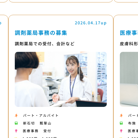
p
2026.04.17up
調剤薬局事務の募集
医療事
調剤薬局での受付、会計など
皮膚科
パート・アルバイト
パー
新石切
瓢箪山
布施
医療事務
受付
医療