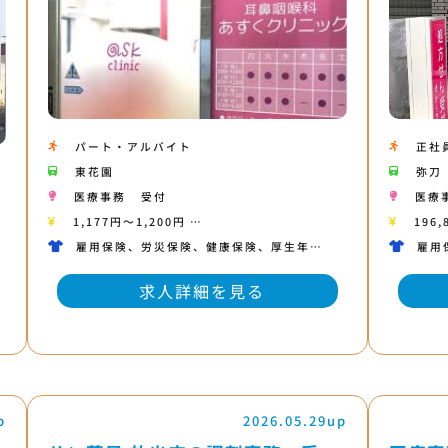
パート・アルバイト
正社
東花園
弥刀
医療事務
受付
医療
1,177円〜1,200円 …
196,
雇用保険、労災保険、健康保険、厚生年…
雇用
求人詳細を見る
p
2026.05.29up