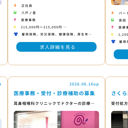
正社員
八戸ノ里
パー
医療事務
長田
215,000円〜215,000円 …
医療
雇用保険、労災保険、健康保険、厚生年…
1,20
雇用
求人詳細を見る
p
2026.06.16up
医療事務・受付・診療補助の募集
さくら
耳鼻咽喉科クリニックでドクターの診療…
受付処