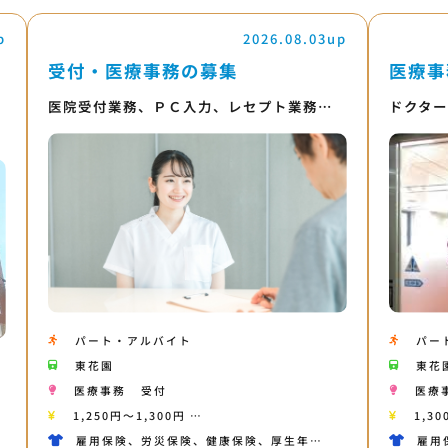
p
2026.08.03up
受付・医療事務の募集
医療事
医院受付業務、ＰＣ入力、レセプト業務…
ドクタ
パート・アルバイト
パー
東花園
東花
医療事務
受付
医療
1,250円〜1,300円 …
1,30
雇用保険、労災保険、健康保険、厚生年…
雇用