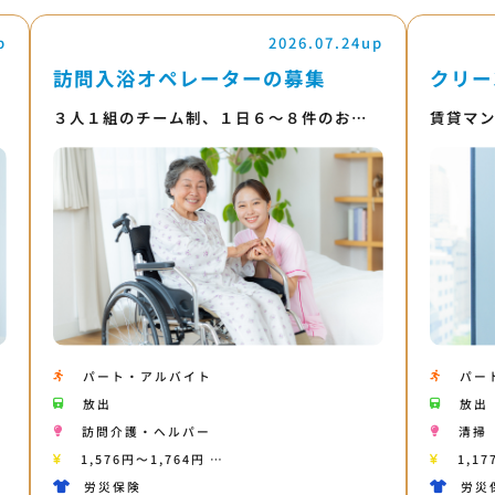
p
2026.07.24up
訪問入浴オペレーターの募集
クリー
３人１組のチーム制、１日６～８件のお…
賃貸マ
パート・アルバイト
パー
放出
放出
訪問介護・ヘルパー
清掃
1,576円〜1,764円 …
1,17
労災保険
労災