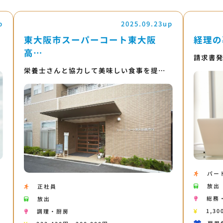
p
2025.09.23up
東大阪市スーパーコート東大阪
経理の
高…
請求書
栄養士さんと協力して美味しい食事を提…
パー
放出
正社員
総務
放出
1,30
調理・厨房