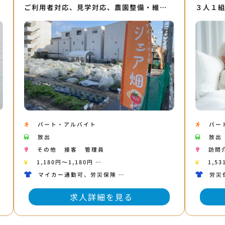
ご利用者対応、見学対応、農園整備・維…
３人１
パート・アルバイト
パー
放出
放出
その他
接客
管理員
訪問
1,180円〜1,180円 …
1,53
マイカー通勤可、労災保険 …
労災
求人詳細を見る