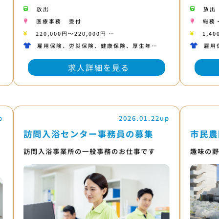
放出
放出
医療事務
受付
総務
220,000円〜220,000円 …
1,40
雇用保険、労災保険、健康保険、厚生年…
雇用
求人詳細を見る
p
2026.01.22up
訪問入浴センター事務員の募集
市民農
訪問入浴事業所の一般事務のお仕事です
趣味の