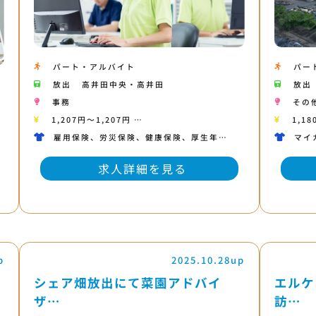
パート・アルバイト
パー
放出
高井田中央・高井田
放出
事務
その
1,207円〜1,207円 …
1,18
雇用保険、労災保険、健康保険、厚生年…
マイ
求人詳細を見る
p
2025.10.28up
シェア畑放出にて菜園アドバイ
エルケ
ザ…
訪…