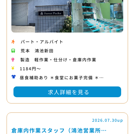
パート・アルバイト
荒本
鴻池新田
製造
軽作業・仕分け・倉庫内作業
1184円～
昼食補助あり ＊食堂にお菓子完備 ＊…
求人詳細を見る
2026.07.30up
倉庫内作業スタッフ（鴻池営業所…