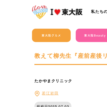
私たち
東大阪グルメ
東大阪Beauty
教えて柳先生『産前産後
たかやまクリニック
若江岩田
投稿日2025.07.03