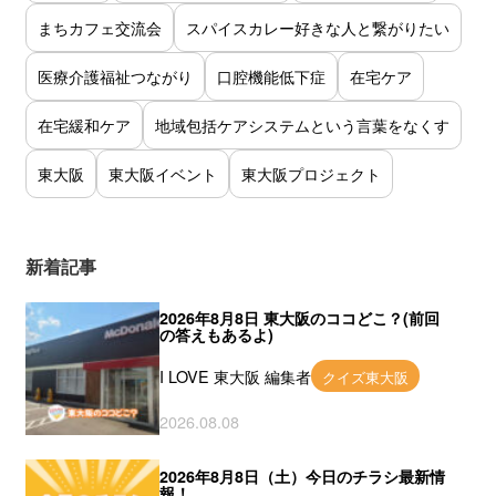
まちカフェ交流会
スパイスカレー好きな人と繋がりたい
医療介護福祉つながり
口腔機能低下症
在宅ケア
在宅緩和ケア
地域包括ケアシステムという言葉をなくす
東大阪
東大阪イベント
東大阪プロジェクト
新着記事
2026年8月8日 東大阪のココどこ？(前回
の答えもあるよ)
I LOVE 東大阪 編集者
クイズ東大阪
2026.08.08
2026年8月8日（土）今日のチラシ最新情
報！