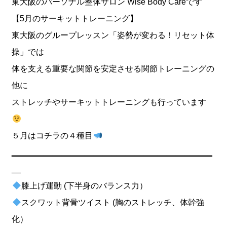
東大阪のパーソナル整体サロン Wise Body Careです
【5月のサーキットトレーニング】
東大阪のグループレッスン「姿勢が変わる！リセット体
操」では
体を支える重要な関節を安定させる関節トレーニングの
他に
ストレッチやサーキットトレーニングも行っています
５月はコチラの４種目
‗‗‗‗‗‗‗‗‗‗‗‗‗‗‗‗‗‗‗‗‗‗‗‗‗‗‗‗‗‗‗‗‗‗‗‗‗‗‗‗‗‗‗‗
‗‗
膝上げ運動 (下半身のバランス力）
スクワット背骨ツイスト (胸のストレッチ、体幹強
化）