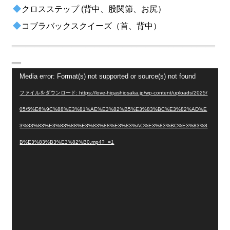
クロスステップ (背中、股関節、お尻）
コブラバックスクイーズ（首、背中）
‗‗‗‗‗‗‗‗‗‗‗‗‗‗‗‗‗‗‗‗‗‗‗‗‗‗‗‗‗‗‗‗‗‗‗‗‗‗‗‗‗‗‗‗
‗‗
動
Media error: Format(s) not supported or source(s) not found
画
ファイルをダウンロード: https://love-higashiosaka.jp/wp-content/uploads/2025/
プ
05/5%E6%9C%88%E3%81%AE%E3%82%B5%E3%83%BC%E3%82%AD%E
レ
3%83%83%E3%83%88%E3%83%88%E3%83%AC%E3%83%BC%E3%83%8
ー
B%E3%83%B3%E3%82%B0.mp4?_=1
ヤ
ー