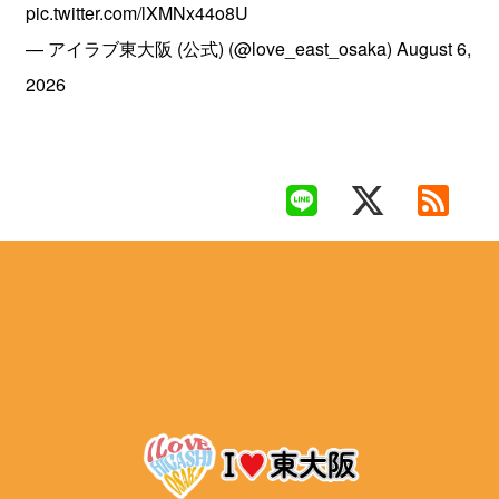
pic.twitter.com/lXMNx44o8U
— アイラブ東大阪 (公式) (@love_east_osaka)
August 6,
2026