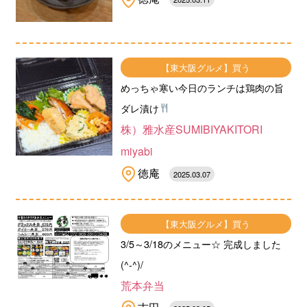
【東大阪グルメ】買う
めっちゃ寒い今日のランチは鶏肉の旨
ダレ漬け
株）雅水産SUMIBIYAKITORI
miyabi
徳庵
2025.03.07
【東大阪グルメ】買う
3/5～3/18のメニュー☆ 完成しました
(^-^)/
荒本弁当