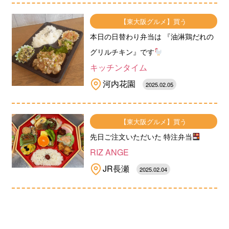
【東大阪グルメ】買う
本日の日替わり弁当は 『油淋鶏だれの
グリルチキン』です
キッチンタイム
河内花園
2025.02.05
【東大阪グルメ】買う
先日ご注文いただいた 特注弁当
RIZ ANGE
JR長瀬
2025.02.04