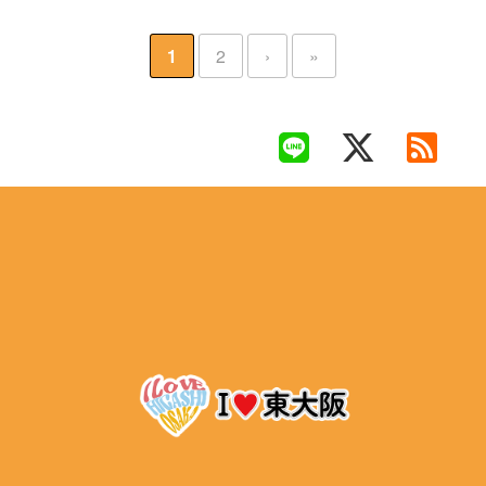
1
2
›
»