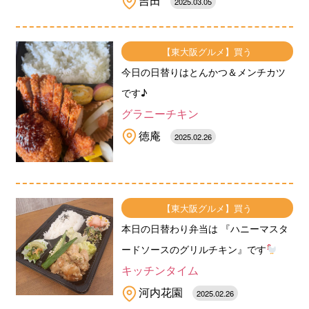
吉田
2025.03.05
【東大阪グルメ】買う
今日の日替りはとんかつ＆メンチカツ
です♪
グラニーチキン
徳庵
2025.02.26
【東大阪グルメ】買う
本日の日替わり弁当は 『ハニーマスタ
ードソースのグリルチキン』です
キッチンタイム
河内花園
2025.02.26