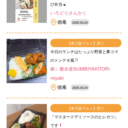
び弁当
いろどりさんかく
徳庵
2025.03.24
【東大阪グルメ】買う
今日のランチはたっぷり野菜と豚コマ
のトンテキ風
株）雅水産SUMIBIYAKITORI
miyabi
徳庵
2025.03.24
【東大阪グルメ】買う
『マスタードデミソースのヒレカツ』
です