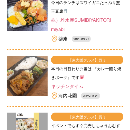
今日のランチはズワイガニたっぷり蟹
玉豆腐
株）雅水産SUMIBIYAKITORI
miyabi
徳庵
2025.03.27
【東大阪グルメ】買う
本日の日替わり弁当は 『カレー照り焼
きポーク』です
キッチンタイム
河内花園
2025.03.26
【東大阪グルメ】買う
イベントでもすぐ完売しちゃうおむす