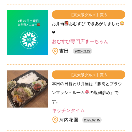
【東大阪グルメ】買う
お弁当
おむすび できあがりました
❤︎
おむすび専門店まーちゃん
吉田
2025.02.22
【東大阪グルメ】買う
本日の日替わり弁当は『豚肉とブラウ
ンマッシュルーム
の塩麹炒め』で
す。
キッチンタイム
河内花園
2025.02.15