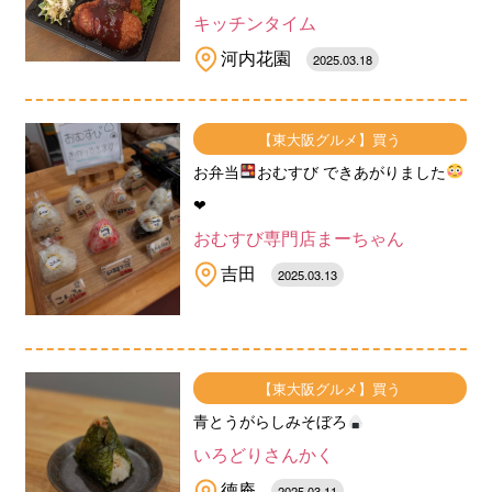
キッチンタイム
河内花園
2025.03.18
【東大阪グルメ】買う
お弁当
おむすび できあがりました
❤︎
おむすび専門店まーちゃん
吉田
2025.03.13
【東大阪グルメ】買う
青とうがらしみそぼろ
いろどりさんかく
徳庵
2025.03.11