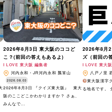
2026年8月3日 東大阪のココど
2026年8
こ？(前回の答えもあるよ)
ズ（前回の
I LOVE 東大阪 編集者
I LOVE 東大
河内永和・JR河内永和
瓢箪山
八戸ノ里
2026.08.03
東大阪漢字
大
2026年8月3日 『クイズ東大阪』 東大
る地名です。 分
、
阪のここどこかわかりますか？ さぁ、
みんなで...