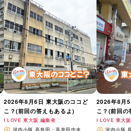
2026年8月6日 東大阪のココど
2026年8
こ？(前回の答えもあるよ)
こ？(前回の
I LOVE 東大阪 編集者
I LOVE 東大
河内小阪
高井田・高井田中央
河内小阪