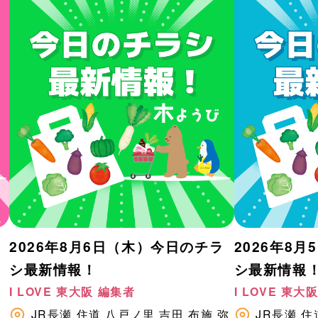
2026年8月6日（木）今日のチラ
2026年8
シ最新情報！
シ最新情報
I LOVE 東大阪 編集者
I LOVE 東大
八
JR長瀬
住道
八戸ノ里
吉田
布施
弥
JR長瀬
住