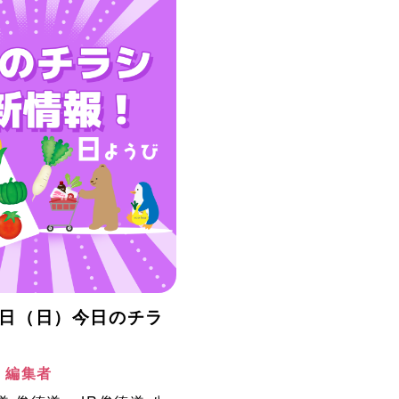
月2日（日）今日のチラ
！
阪 編集者