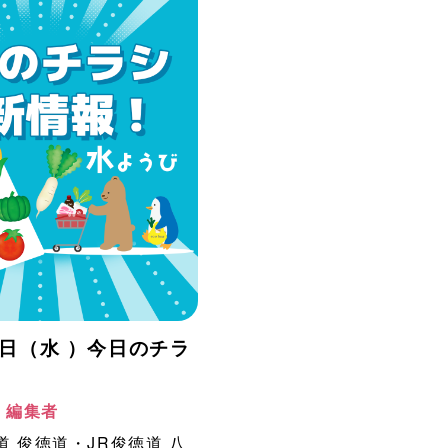
月5日（水 ）今日のチラ
！
阪 編集者
道
俊徳道・JR俊徳道
八