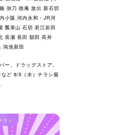
施
弥刀
徳庵
放出
新石切
内小阪
河内永和・JR河
園
瓢箪山
石切
若江岩田
北
長瀬
長田
額田
高井
央
鴻池新田
パー、ドラッグストア、
など 8/5（水）チラシ最
.
チラシ