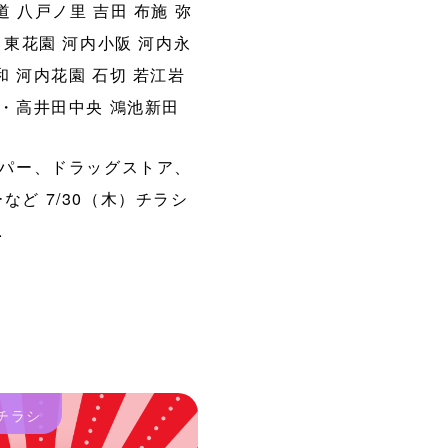
道
八戸ノ里
吉田
布施
弥
東花園
河内小阪
河内永
和
河内花園
石切
若江岩
・高井田中央
鴻池新田
パー、ドラッグストア、
など 7/30（木）チラシ
.
チラシ