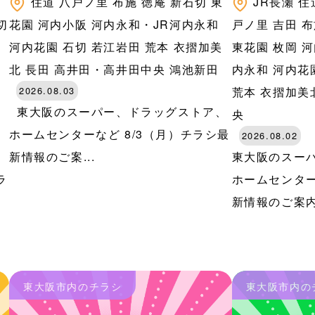
八
住道
八戸ノ里
布施
徳庵
新石切
東
JR長瀬
住
切
花園
河内小阪
河内永和・JR河内永和
戸ノ里
吉田
布
河
河内花園
石切
若江岩田
荒本
衣摺加美
東花園
枚岡
河
田
北
長田
高井田・高井田中央
鴻池新田
内永和
河内花
2026.08.03
荒本
衣摺加美
東大阪のスーパー、ドラッグストア、
央
ホームセンターなど 8/3（月）チラシ最
2026.08.02
新情報のご案...
東大阪のスー
ラ
ホームセンター
新情報のご案内で
東大阪市内のチラシ
東大阪市内の