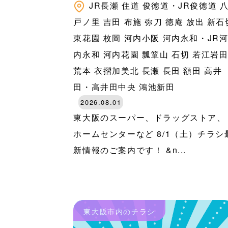
JR長瀬
住道
俊徳道・JR俊徳道
戸ノ里
吉田
布施
弥刀
徳庵
放出
新石
東花園
枚岡
河内小阪
河内永和・JR
内永和
河内花園
瓢箪山
石切
若江岩
荒本
衣摺加美北
長瀬
長田
額田
高井
田・高井田中央
鴻池新田
2026.08.01
東大阪のスーパー、ドラッグストア、
ホームセンターなど 8/1（土）チラシ
新情報のご案内です！ &n...
東大阪市内のチラシ