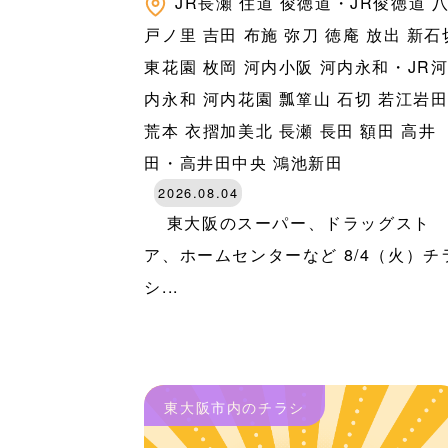
JR長瀬
住道
俊徳道・JR俊徳道
戸ノ里
吉田
布施
弥刀
徳庵
放出
新石
東花園
枚岡
河内小阪
河内永和・JR
内永和
河内花園
瓢箪山
石切
若江岩
荒本
衣摺加美北
長瀬
長田
額田
高井
田・高井田中央
鴻池新田
2026.08.04
東大阪のスーパー、ドラッグスト
ア、ホームセンターなど 8/4（火）チ
シ...
東大阪市内のチラシ