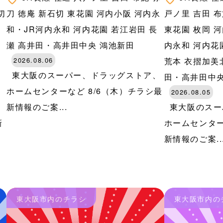
切
刀
徳庵
新石切
東花園
河内小阪
河内永
戸ノ里
吉田
布
河
和・JR河内永和
河内花園
若江岩田
長
東花園
枚岡
河
田
瀬
高井田・高井田中央
鴻池新田
内永和
河内花
2026.08.06
荒本
衣摺加美
東大阪のスーパー、ドラッグストア、
田・高井田中
ホームセンターなど 8/6（木）チラシ最
2026.08.05
、
新情報のご案...
東大阪のスー
新
ホームセンター
新情報のご案..
東大阪市内のチラシ
東大阪市内の