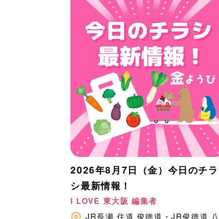
2026年8月7日（金）今日のチラ
シ最新情報！
I LOVE 東大阪 編集者
JR長瀬
住道
俊徳道・JR俊徳道