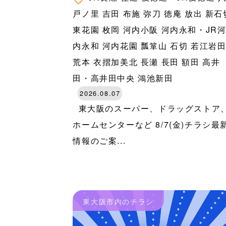
戸ノ里
吉田
布施
弥刀
徳庵
放出
新石
東花園
枚岡
河内小阪
河内永和・JR
内永和
河内花園
瓢箪山
石切
若江岩
荒本
衣摺加美北
長瀬
長田
額田
高井
田・高井田中央
鴻池新田
2026.08.07
東大阪のスーパー、ドラッグストア
ホームセンターなど 8/7(金)チラシ最
情報のご案...
東大阪市内のチラシ