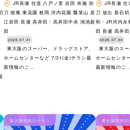
八
JR長瀬
住道
八戸ノ里
吉田
布施
弥
JR長瀬
住
切
刀
徳庵
東花園
枚岡
河内花園
瓢箪山
若
刀
放出
新石切
河
江岩田
長瀬
高井田・高井田中央
鴻池新
和・JR河内永
田
田
田
長瀬
高井田
2026.07.31
2026.07.30
東大阪のスーパー、ドラッグストア、
東大阪のスー
ホームセンターなど 7/31(金)チラシ最
ホームセンター
新情報のご...
最新情報のご..
最
東大阪市内のチラシ
東大阪市内の