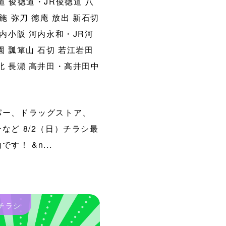
道
俊徳道・JR俊徳道
八
施
弥刀
徳庵
放出
新石切
内小阪
河内永和・JR河
園
瓢箪山
石切
若江岩田
北
長瀬
高井田・高井田中
パー、ドラッグストア、
など 8/2（日）チラシ最
す！ &n...
チラシ