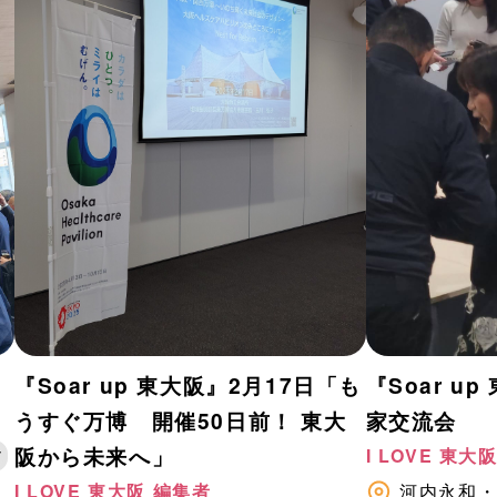
『Soar up 東大阪』2月17日「も
『Soar u
うすぐ万博 開催50日前！ 東大
家交流会
阪から未来へ」
I LOVE 東大
7
I LOVE 東大阪 編集者
河内永和・