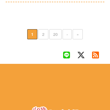
1
2
20
›
»