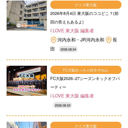
クイズ東大阪
2026年8月4日 東大阪のココどこ？(前
回の答えもあるよ)
I LOVE 東大阪 編集者
河内永和・JR河内永和
長
田
2026.08.04
FC大阪めっちゃ好きやねん
FC大阪2026−27シーズンキックオフパ
ーティー
I LOVE 東大阪 編集者
2026.08.03
クイズ東大阪