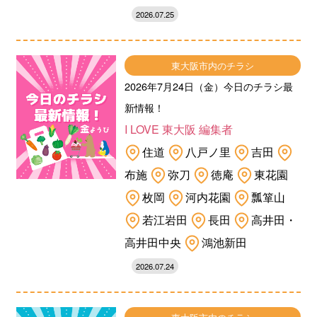
2026.07.25
東大阪市内のチラシ
2026年7月24日（金）今日のチラシ最
新情報！
I LOVE 東大阪 編集者
住道
八戸ノ里
吉田
布施
弥刀
徳庵
東花園
枚岡
河内花園
瓢箪山
若江岩田
長田
高井田・
高井田中央
鴻池新田
2026.07.24