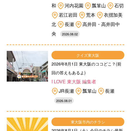
和
河内花園
瓢箪山
石切
若江岩田
荒本
衣摺加美
北
長瀬
高井田・高井田中
央
2026.08.02
クイズ東大阪
2026年8月1日 東大阪のココどこ？(前
回の答えもあるよ)
I LOVE 東大阪 編集者
JR長瀬
瓢箪山
長瀬
2026.08.01
東大阪市内のチラシ
2026年8月1日（土）今日のチラシ最新