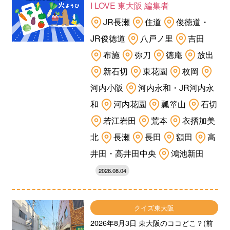
I LOVE 東大阪 編集者
JR長瀬
住道
俊徳道・
JR俊徳道
八戸ノ里
吉田
布施
弥刀
徳庵
放出
新石切
東花園
枚岡
河内小阪
河内永和・JR河内永
和
河内花園
瓢箪山
石切
若江岩田
荒本
衣摺加美
北
長瀬
長田
額田
高
井田・高井田中央
鴻池新田
2026.08.04
クイズ東大阪
2026年8月3日 東大阪のココどこ？(前