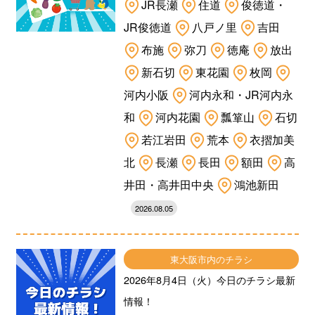
JR長瀬
住道
俊徳道・
JR俊徳道
八戸ノ里
吉田
布施
弥刀
徳庵
放出
新石切
東花園
枚岡
河内小阪
河内永和・JR河内永
和
河内花園
瓢箪山
石切
若江岩田
荒本
衣摺加美
北
長瀬
長田
額田
高
井田・高井田中央
鴻池新田
2026.08.05
東大阪市内のチラシ
2026年8月4日（火）今日のチラシ最新
情報！