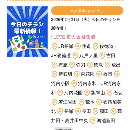
東大阪市内のチラシ
2026年7月21日（火）今日のチラシ最
新情報！
I LOVE 東大阪 編集者
JR長瀬
住道
俊徳道・
JR俊徳道
八戸ノ里
吉田
布施
弥刀
徳庵
放出
新石切
東花園
枚岡
河内小阪
河内永和・JR河内永
和
河内花園
瓢箪山
石切
若江岩田
荒本
衣摺加美
北
長瀬
長田
額田
高
井田・高井田中央
鴻池新田