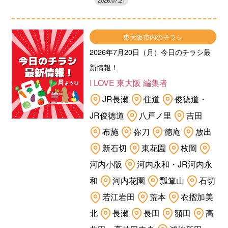
2026.07.21
東大阪市内のチラシ
2026年7月20日（月）今日のチラシ最
新情報！
I LOVE 東大阪 編集者
JR長瀬
住道
俊徳道・
JR俊徳道
八戸ノ里
吉田
布施
弥刀
徳庵
放出
新石切
東花園
枚岡
河内小阪
河内永和・JR河内永
和
河内花園
瓢箪山
石切
若江岩田
荒本
衣摺加美
北
長瀬
長田
額田
高