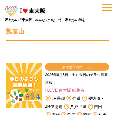
私たちの「東大阪」みんなでつなごう、私たちの街を。
瓢箪山
東大阪市内のチラシ
2026年8月8日（土）今日のチラシ最新
情報！
I LOVE 東大阪 編集者
JR長瀬
住道
俊徳道・
JR俊徳道
八戸ノ里
吉田
布施
弥刀
徳庵
放出