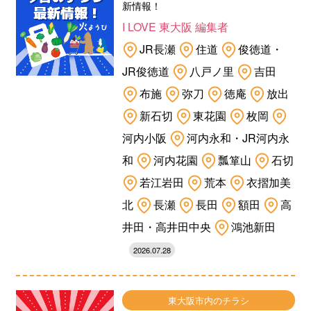
新情報！
I LOVE 東大阪 編集者
JR長瀬
住道
俊徳道・
JR俊徳道
八戸ノ里
吉田
布施
弥刀
徳庵
放出
新石切
東花園
枚岡
河内小阪
河内永和・JR河内永
和
河内花園
瓢箪山
石切
若江岩田
荒本
衣摺加美
北
長瀬
長田
額田
高
井田・高井田中央
鴻池新田
2026.07.28
東大阪市内のチラシ