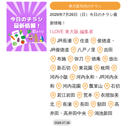
東大阪市内のチラシ
2026年7月26日（日）今日のチラシ最
新情報！
I LOVE 東大阪 編集者
JR長瀬
住道
俊徳道・
JR俊徳道
八戸ノ里
吉田
布施
弥刀
徳庵
放出
新石切
東花園
枚岡
河内小阪
河内永和・JR河内永
和
河内花園
瓢箪山
石切
若江岩田
荒本
衣摺加美
北
長瀬
長田
額田
高
井田・高井田中央
鴻池新田
2026.07.26