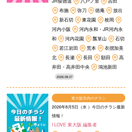
JR俊徳道
八戸ノ里
吉田
布施
弥刀
徳庵
放出
新石切
東花園
枚岡
河内小阪
河内永和・JR河内永
和
河内花園
瓢箪山
石切
若江岩田
荒本
衣摺加美
北
長瀬
長田
額田
高
井田・高井田中央
鴻池新田
2026.08.07
東大阪市内のチラシ
2026年8月5日（水 ）今日のチラシ最新
情報！
I LOVE 東大阪 編集者