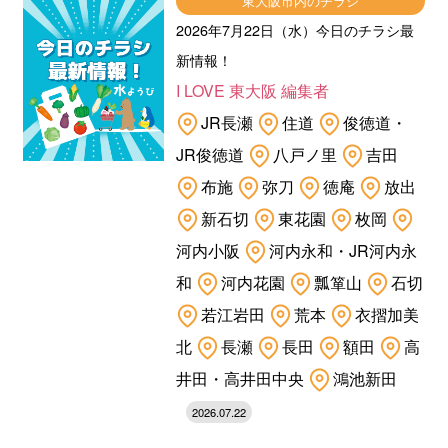
東大阪市内のチラシ
2026年7月22日（水）今日のチラシ最
新情報！
I LOVE 東大阪 編集者
JR長瀬
住道
俊徳道・
JR俊徳道
八戸ノ里
吉田
布施
弥刀
徳庵
放出
新石切
東花園
枚岡
河内小阪
河内永和・JR河内永
和
河内花園
瓢箪山
石切
若江岩田
荒本
衣摺加美
北
長瀬
長田
額田
高
井田・高井田中央
鴻池新田
2026.07.22