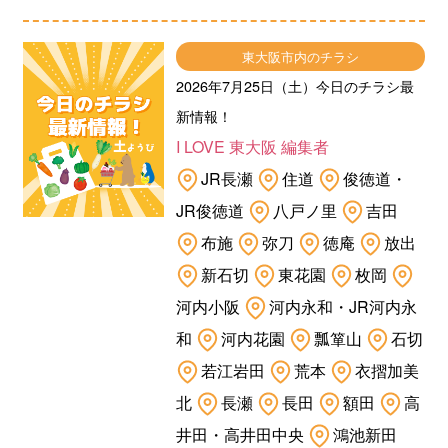
東大阪市内のチラシ
2026年7月25日（土）今日のチラシ最
新情報！
I LOVE 東大阪 編集者
JR長瀬
住道
俊徳道・
JR俊徳道
八戸ノ里
吉田
布施
弥刀
徳庵
放出
新石切
東花園
枚岡
河内小阪
河内永和・JR河内永
和
河内花園
瓢箪山
石切
若江岩田
荒本
衣摺加美
北
長瀬
長田
額田
高
井田・高井田中央
鴻池新田