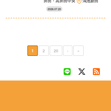
井田・高井田中央
鴻池新田
2026.07.20
1
2
20
›
»