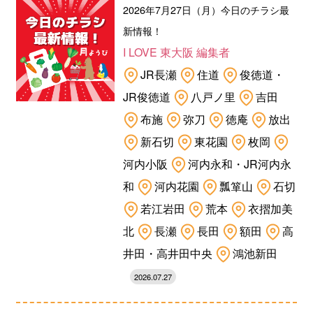
2026年7月27日（月）今日のチラシ最
新情報！
I LOVE 東大阪 編集者
JR長瀬
住道
俊徳道・
JR俊徳道
八戸ノ里
吉田
布施
弥刀
徳庵
放出
新石切
東花園
枚岡
河内小阪
河内永和・JR河内永
和
河内花園
瓢箪山
石切
若江岩田
荒本
衣摺加美
北
長瀬
長田
額田
高
井田・高井田中央
鴻池新田
2026.07.27