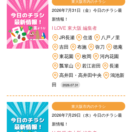
東大阪市内のチラシ
2026年7月31日（金）今日のチラシ最
新情報！
I LOVE 東大阪 編集者
JR長瀬
住道
八戸ノ里
吉田
布施
弥刀
徳庵
東花園
枚岡
河内花園
瓢箪山
若江岩田
長瀬
高井田・高井田中央
鴻池新
田
2026.07.31
東大阪市内のチラシ
2026年7月29日（水）今日のチラシ最
新情報！