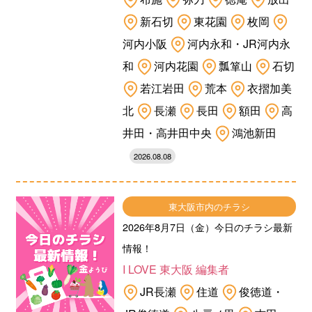
新石切
東花園
枚岡
河内小阪
河内永和・JR河内永
和
河内花園
瓢箪山
石切
若江岩田
荒本
衣摺加美
北
長瀬
長田
額田
高
井田・高井田中央
鴻池新田
2026.08.08
東大阪市内のチラシ
2026年8月7日（金）今日のチラシ最新
情報！
I LOVE 東大阪 編集者
JR長瀬
住道
俊徳道・