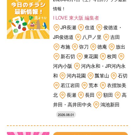
情報！
I LOVE 東大阪 編集者
JR長瀬
住道
俊徳道・
JR俊徳道
八戸ノ里
吉田
布施
弥刀
徳庵
放出
新石切
東花園
枚岡
河内小阪
河内永和・JR河内永
和
河内花園
瓢箪山
石切
若江岩田
荒本
衣摺加美
北
長瀬
長田
額田
高
井田・高井田中央
鴻池新田
2026.08.01