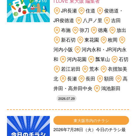
I LOVE 東大阪 編集者
JR長瀬
住道
俊徳道・
JR俊徳道
八戸ノ里
吉田
布施
弥刀
徳庵
放出
新石切
東花園
枚岡
河内小阪
河内永和・JR河内永
和
河内花園
瓢箪山
石切
若江岩田
荒本
衣摺加美
北
長瀬
長田
額田
高
井田・高井田中央
鴻池新田
2026.07.29
東大阪市内のチラシ
2026年7月28日（火）今日のチラシ最