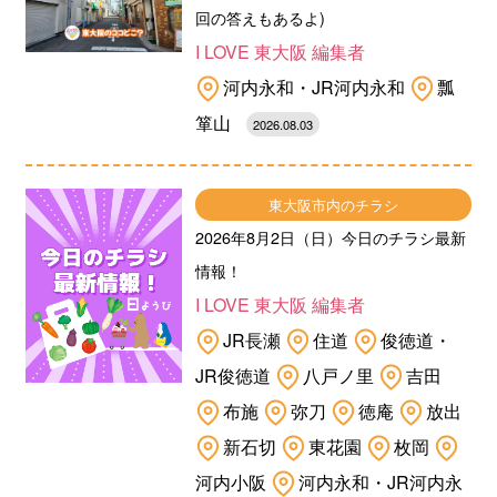
回の答えもあるよ)
I LOVE 東大阪 編集者
河内永和・JR河内永和
瓢
箪山
2026.08.03
東大阪市内のチラシ
2026年8月2日（日）今日のチラシ最新
情報！
I LOVE 東大阪 編集者
JR長瀬
住道
俊徳道・
JR俊徳道
八戸ノ里
吉田
布施
弥刀
徳庵
放出
新石切
東花園
枚岡
河内小阪
河内永和・JR河内永