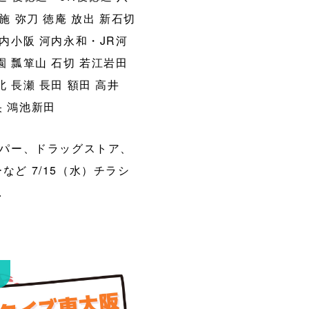
施
弥刀
徳庵
放出
新石切
内小阪
河内永和・JR河
園
瓢箪山
石切
若江岩田
北
長瀬
長田
額田
高井
央
鴻池新田
パー、ドラッグストア、
など 7/15（水）チラシ
.