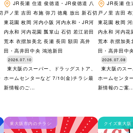
八
JR長瀬
住道
俊徳道・JR俊徳道
八
JR長瀬
住
切
戸ノ里
吉田
布施
弥刀
徳庵
放出
新石切
戸ノ里
吉田
布
河
東花園
枚岡
河内小阪
河内永和・JR河
東花園
枚岡
河
田
内永和
河内花園
瓢箪山
石切
若江岩田
内永和
河内花
荒本
衣摺加美北
長瀬
長田
額田
高井
荒本
衣摺加美
田・高井田中央
鴻池新田
田・高井田中
2026.07.10
2026.07.08
東大阪のスーパー、ドラッグストア、
東大阪のスー
シ
ホームセンターなど 7/10(金)チラシ最
ホームセンター
新情報のご...
新情報のご案..
東大阪市内のチラシ
クイズ東大阪