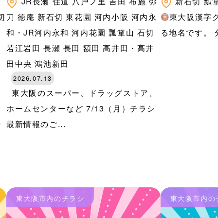
八
JR長瀬
住道
八戸ノ里
吉田
布施
弥
新石切
瓢
切
刀
徳庵
新石切
東花園
河内小阪
河内永
東大阪漢字
河
和・JR河内永和
河内花園
瓢箪山
石切
る地名です。 分
田
若江岩田
長瀬
長田
額田
高井田・高井
田中央
鴻池新田
2026.07.13
東大阪のスーパー、ドラッグストア、
、
ホームセンターなど 7/13（月）チラシ
シ
最新情報のご...
東大阪市内のチラシ
東大阪市内の