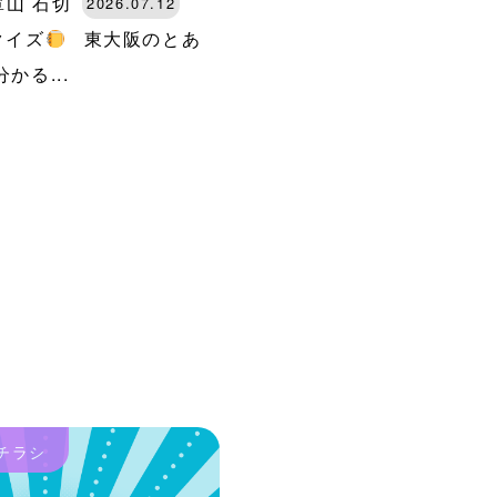
箪山
石切
2026.07.12
クイズ
東大阪のとあ
かる...
チラシ