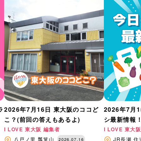
ラ
2026年7月16日 東大阪のココど
2026年7
こ？(前回の答えもあるよ)
シ最新情報
I LOVE 東大阪 編集者
I LOVE 東大
八
八戸ノ里
瓢箪山
JR長瀬
住
2026.07.16