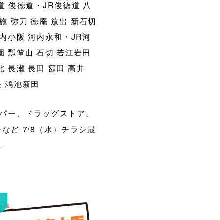
道
俊徳道・JR俊徳道
八
施
弥刀
徳庵
放出
新石切
内小阪
河内永和・JR河
園
瓢箪山
石切
若江岩田
北
長瀬
長田
額田
高井
央
鴻池新田
パー、ドラッグストア、
など 7/8（水）チラシ最
.