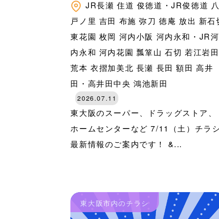
JR長瀬
住道
俊徳道・JR俊徳道
戸ノ里
吉田
布施
弥刀
徳庵
放出
新石
東花園
枚岡
河内小阪
河内永和・JR
内永和
河内花園
瓢箪山
石切
若江岩
荒本
衣摺加美北
長瀬
長田
額田
高井
田・高井田中央
鴻池新田
2026.07.11
東大阪のスーパー、ドラッグストア、
ホームセンターなど 7/11（土）チラ
最新情報のご案内です！ &...
東大阪市内のチラシ