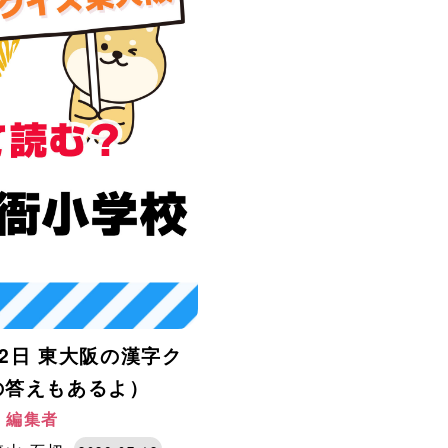
12日 東大阪の漢字ク
の答えもあるよ）
阪 編集者