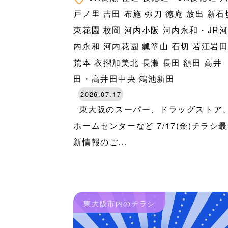
戸ノ里
吉田
布施
弥刀
徳庵
放出
新石
東花園
枚岡
河内小阪
河内永和・JR
内永和
河内花園
瓢箪山
石切
若江岩
荒本
衣摺加美北
長瀬
長田
額田
高井
田・高井田中央
鴻池新田
2026.07.17
東大阪のスーパー、ドラッグストア
ホームセンターなど 7/17(金)チラシ最
新情報のご...
東大阪市内のチラシ