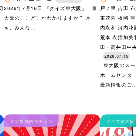
切
2026年7月16日 『クイズ東大阪』 東
戸ノ里
吉田
布
河
大阪のここどこかわかりますか？ さ
東花園
枚岡
河
田
ぁ、みんな...
内永和
河内花
荒本
衣摺加美
田・高井田中
2026.07.15
、
東大阪のスー
ホームセンター
最新情報のご..
東大阪市内のチラシ
クイズ東大阪