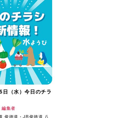
月15日（水）今日のチラ
！
阪 編集者
道
俊徳道・JR俊徳道
八