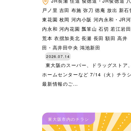
JR長瀬
住道
俊徳道・JR俊徳道
戸ノ里
吉田
布施
弥刀
徳庵
放出
新石
東花園
枚岡
河内小阪
河内永和・JR
内永和
河内花園
瓢箪山
石切
若江岩
荒本
衣摺加美北
長瀬
長田
額田
高井
田・高井田中央
鴻池新田
2026.07.14
東大阪のスーパー、ドラッグストア
ホームセンターなど 7/14（火）チラ
最新情報のご...
東大阪市内のチラシ