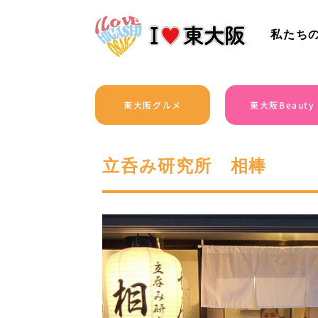
私たち
東大阪グルメ
東大阪Beauty
立呑み研究所 相棒