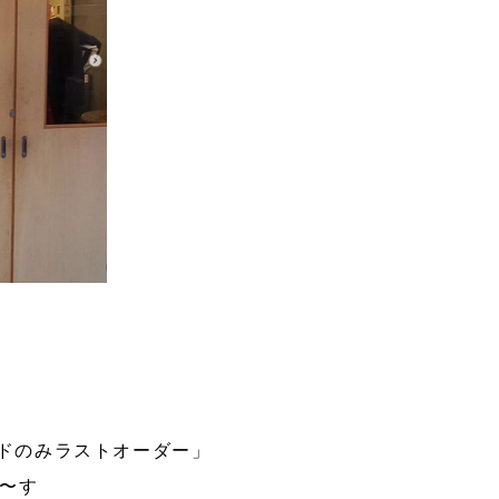
ードのみラストオーダー」
ま〜す