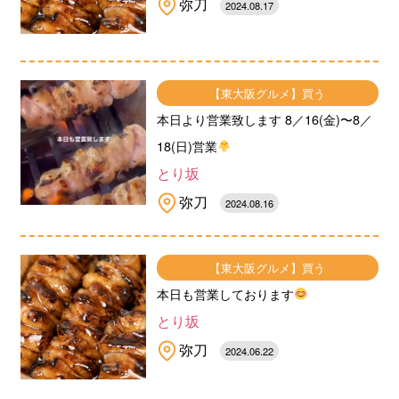
弥刀
2024.08.17
【東大阪グルメ】買う
本日より営業致します 8／16(金)〜8／
18(日)営業
とり坂
弥刀
2024.08.16
【東大阪グルメ】買う
本日も営業しております
とり坂
弥刀
2024.06.22