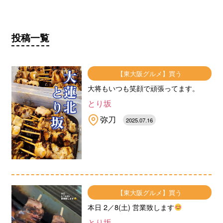
投稿一覧
【東大阪グルメ】買う
大将もいつも笑顔で頑張ってます。
とり坂
弥刀
2025.07.16
【東大阪グルメ】買う
本日 2／8(土) 営業致します
とり坂