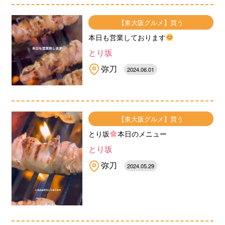
【東大阪グルメ】買う
本日も営業しております
とり坂
弥刀
2024.06.01
【東大阪グルメ】買う
とり坂
本日のメニュー
とり坂
弥刀
2024.05.29