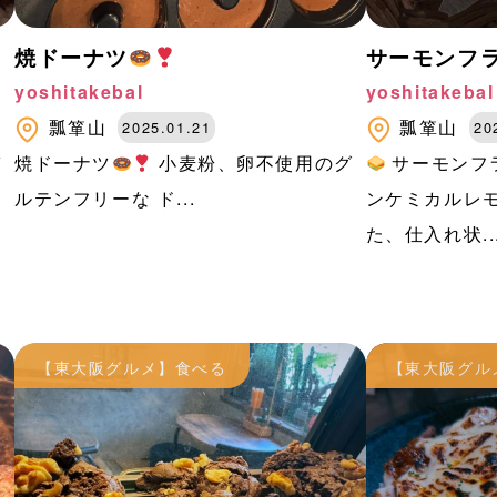
焼ドーナツ
サーモンフ
yoshitakebal
yoshitakebal
瓢箪山
瓢箪山
2025.01.21
20
ガ
焼ドーナツ
小麦粉、卵不使用のグ
サーモンフ
ルテンフリーな ド...
ンケミカルレモ
た、仕入れ状..
【東大阪グルメ】食べる
【東大阪グル