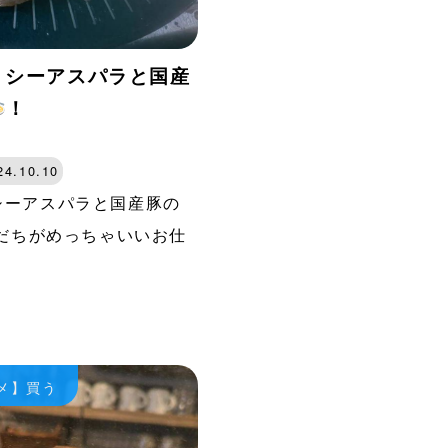
シーアスパラと国産
！
24.10.10
ーアスパラと国産豚の
だちがめっちゃいいお仕
メ】買う