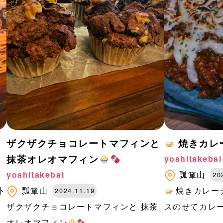
ザクザクチョコレートマフィンと
焼きカレ
抹茶オレオマフィン
yoshitakebal
yoshitakebal
瓢箪山
20
朴
瓢箪山
焼きカレー
2024.11.19
ザクザクチョコレートマフィンと 抹茶
スのせてカレー.
オレオマフィン