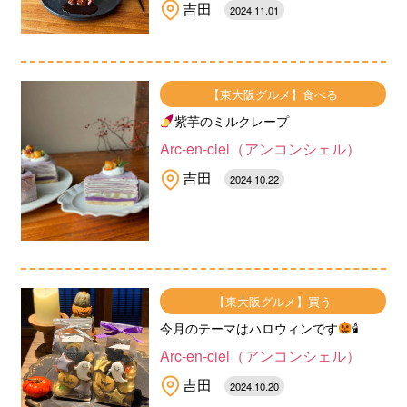
吉田
2024.11.01
【東大阪グルメ】食べる
紫芋のミルクレープ
Arc-en-ciel（アンコンシェル）
吉田
2024.10.22
【東大阪グルメ】買う
今月のテーマはハロウィンです
🕯
Arc-en-ciel（アンコンシェル）
吉田
2024.10.20