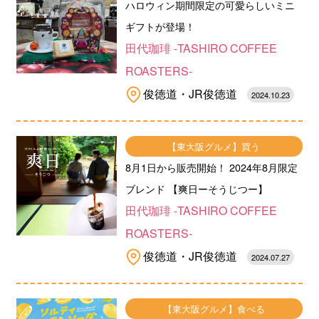
ハロウィン期間限定の可愛らしいミニ
ギフトが登場！
田代珈琲 -TASHIRO COFFEE
ROASTERS-
俊徳道・JR俊徳道
2024.10.23
【東大阪グルメ】買う
8月1日から販売開始！ 2024年8月限定
ブレンド 【爽日ーそうじつー】
田代珈琲 -TASHIRO COFFEE
ROASTERS-
俊徳道・JR俊徳道
2024.07.27
【東大阪グルメ】食べる