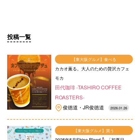
投稿一覧
【東大阪グルメ】食べる
カカオ薫る。大人のための贅沢カフェ
モカ
田代珈琲 -TASHIRO COFFEE
ROASTERS-
俊徳道・JR俊徳道
2026.01.26
【東大阪グルメ】買う
2025年5月Shine Blend
「初夏日