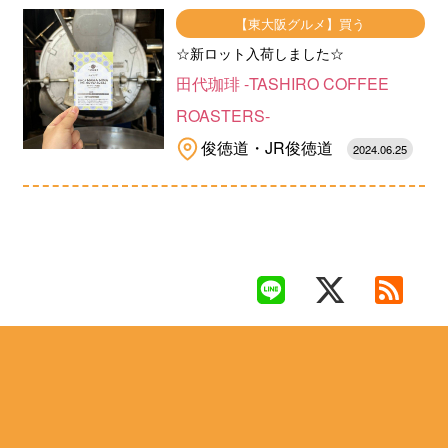
【東大阪グルメ】買う
☆新ロット入荷しました☆
田代珈琲 -TASHIRO COFFEE
ROASTERS-
俊徳道・JR俊徳道
2024.06.25