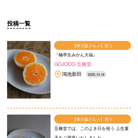
投稿一覧
【東大阪グルメ】買う
『極早生みかん大福』
GOJODO-五條堂-
鴻池新田
2025.10.16
【東大阪グルメ】買う
五條堂では、このよき日を祝う 上生菓
子をご用意いたしました