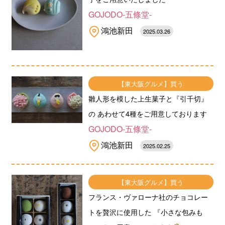
GOJODO-五條堂-
鴻池新田
2025.03.26
【東大阪グルメ】買う
雛人形を模した上生菓子と『引千切』
の あわせて4種をご用意しております
GOJODO-五條堂-
鴻池新田
2025.02.25
【東大阪グルメ】買う
フランス・ヴァローナ社のチョコレー
トを贅沢に使用した 『小さな包みも