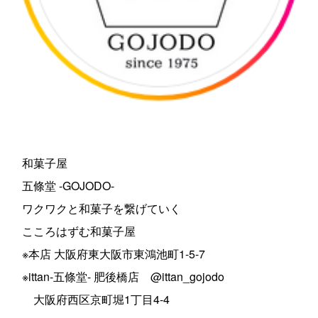
和菓子屋
五條堂 -GOJODO-
ワクワクと和菓子を繋げていく
こころはずむ和菓子屋
※本店 大阪府東大阪市東鴻池町1-5-7
※ittan-五條堂- 肥後橋店 @ittan_gojodo
大阪府西区京町堀1丁目4-4