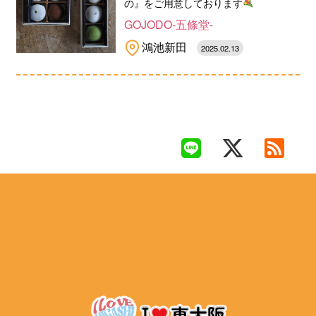
の』をご用意しております
GOJODO-五條堂-
鴻池新田
2025.02.13