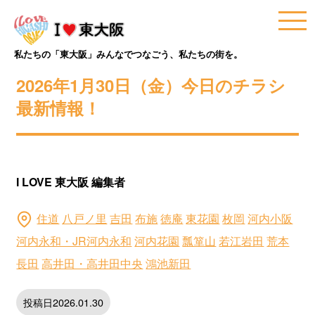
私たちの「東大阪」みんなでつなごう、私たちの街を。
2026年1月30日（金）今日のチラシ
最新情報！
I LOVE 東大阪 編集者
住道
八戸ノ里
吉田
布施
徳庵
東花園
枚岡
河内小阪
河内永和・JR河内永和
河内花園
瓢箪山
若江岩田
荒本
長田
高井田・高井田中央
鴻池新田
投稿日2026.01.30