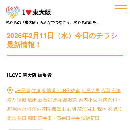
私たちの「東大阪」みんなでつなごう、私たちの街を。
2026年2月11日（水）今日のチラシ
最新情報！
I LOVE 東大阪 編集者
JR長瀬
住道
俊徳道・JR俊徳道
八戸ノ里
吉田
布施
弥刀
徳庵
放出
新石切
東花園
枚岡
河内小阪
河内永和・
JR河内永和
河内花園
瓢箪山
石切
若江岩田
荒本
衣摺加
美北
長田
額田
高井田・高井田中央
鴻池新田