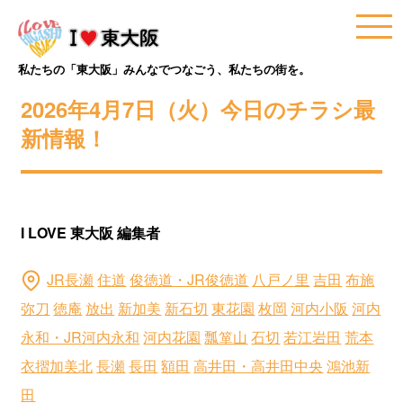
私たちの「東大阪」みんなでつなごう、私たちの街を。
2026年4月7日（火）今日のチラシ最
新情報！
I LOVE 東大阪 編集者
JR長瀬
住道
俊徳道・JR俊徳道
八戸ノ里
吉田
布施
弥刀
徳庵
放出
新加美
新石切
東花園
枚岡
河内小阪
河内
永和・JR河内永和
河内花園
瓢箪山
石切
若江岩田
荒本
衣摺加美北
長瀬
長田
額田
高井田・高井田中央
鴻池新
田