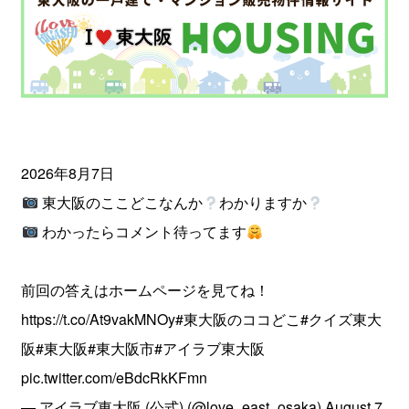
2026年8月7日
東大阪のここどこなんか
わかりますか
わかったらコメント待ってます
前回の答えはホームページを見てね！
https://t.co/At9vakMNOy
#東大阪のココどこ
#クイズ東大
阪
#東大阪
#東大阪市
#アイラブ東大阪
pic.twitter.com/eBdcRkKFmn
— アイラブ東大阪 (公式) (@love_east_osaka)
August 7,